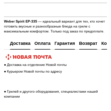
газовый гриль Weber Spirit EP-335 купить, гриль Weber Spirit EP-335 цена, Weber Spirit EP-335 характеристики,
газовые грили Weber Украина
Weber Spirit EP-335
— идеальный вариант для тех, кто хочет
готовить вкусные и разнообразные блюда на гриле с
максимальным комфортом. Только под заказ по предоплате.
Доставка
Оплата
Гарантия
Возврат
Кон
● Доставка на отделение Новой почты
● Курьером Новой почты по адресу
● Грилей и другого оборудования, специалистами нашей
компании