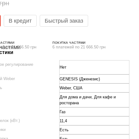
грн
В кредит
Быстрый заказ
ЧАСТЯМИ
ПОКУПКА ЧАСТЯМИ
ей по 21 666.50 грн
6 платежей по 21 666.50 грн
стики
ое регулирование
Нет
й Weber
GENESIS (Дженезис)
ль
Weber, США
Для дома и дачи, Для кафе и
росторана
Газ
лок (кВт.)
11,4
ики
Есть
орка
Есть