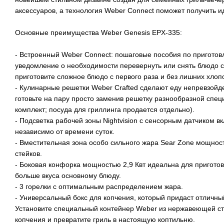
аксессуаров, а технология Weber Connect поможет получить 
Основные преимущества Weber Genesis EPX-335:
- Встроенный Weber Connect: пошаговые пособия по приготовл
уведомление о необходимости перевернуть или снять блюдо с
приготовите сложное блюдо с первого раза и без лишних хлопо
- Кулинарные решетки Weber Crafted сделают еду непревзойде
готовьте на пару просто заменив решетку разнообразной спец
комплект; посуда для гриллинга продается отдельно).
- Подсветка рабочей зоны Nightvision с сенсорным датчиком 
независимо от времени суток.
- Вместительная зона особо сильного жара Sear Zone мощност
стейков.
- Боковая конфорка мощностью 2,9 Квт идеальна для приготов
больше вкуса основному блюду.
- 3 горелки с оптимальным распределением жара.
- Универсальный бокс для копчения, который придаст отлич
Установите специальный контейнер Weber из нержавеющей ста
копчения и превратите гриль в настоящую коптильню.