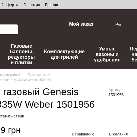
ной оферты
Гарантия
Бренди
Мой заказ
Рус
Газовые
Умные
Пе
баллоны,
Комплектующие
вазоны и
н
редукторы
для грилей
удобрения
б
и плитки
аталог грилей
Газовые грили
Genesis EPX-335W Weber 1501956
 газовый Genesis
Артикул
1501956
335W Weber 1501956
ставить отзыв
9 грн
К сравнению
В желания