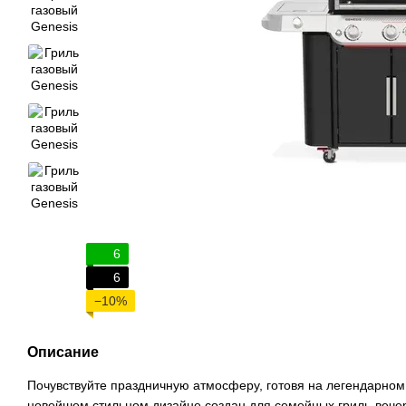
6
6
−10%
Описание
Почувствуйте праздничную атмосферу, готовя на легендарном 
новейшем стильном дизайне создан для семейных гриль-вече