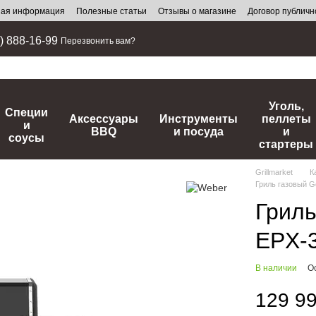
ная информация
Полезные статьи
Отзывы о магазине
Договор публич
) 888-16-99
Перезвонить вам?
Уголь,
Специи
Аксессуары
Инструменты
пеллеты
и
BBQ
и посуда
и
соусы
стартеры
Grillmarket
К
Гриль газовый 
Гриль
EPX-
В наличии
О
129 99