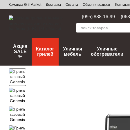
Перейти к основному контенту
Команда GrillMarket
Доставка
Оплата
Обмен и возврат
Контакт
(095) 888-16-99
(068
Акция
Каталог
Уличная
Уличные
SALE
грилей
мебель
обогреватели
%