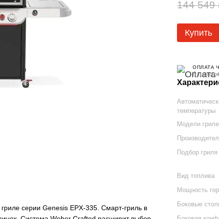
144 549 
Купить
ОПЛАТА 
6 платеж
Характери
Автоматическ
температуры
Модели гриле
Производите
Подбор гриля
Вид топлива
Мощность горе
Боковые стол
гриле серии Genesis EPX-335. Смарт-гриль в
Боковая конф
ринок. Система Weber Crafted расширит выбор