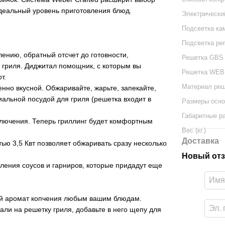
идеальный уровень приготовления блюд.
Электрически
Подсветка ка
Подсветка ре
ению, обратный отсчет до готовности,
Решетка GBS
 гриля. Диджитал помощник, с которым вы
Решетка WE
т.
Материал реш
нно вкусной. Обжаривайте, жарьте, запекайте,
иальной посудой для гриля (решетка входит в
Размеры осно
Габаритные р
включения. Теперь гриллинг будет комфортным
Вес (кг.)
Доставка
ью 3,5 Квт позволяет обжаривать сразу несколько
Новый отз
ления соусов и гарниров, которые придадут еще
ный аромат копчения любым вашим блюдам.
ли на решетку гриля, добавьте в него щепу для