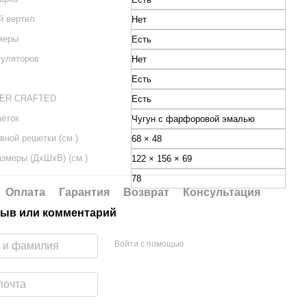
й вертел
Нет
меры
Есть
гуляторов
Нет
Есть
BER CRAFTED
Есть
ёток
Чугун с фарфоровой эмалью
вной решетки (см.)
68 × 48
азмеры (ДхШхВ) (см.)
122 × 156 × 69
78
Оплата
Гарантия
Возврат
Консультация
ыв или комментарий
Войти с помощью