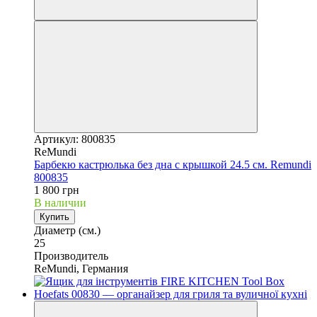
Артикул: 800835
ReMundi
Барбекю кастрюлька без дна с крышкой 24.5 см. Remundi
800835
1 800 грн
В наличии
Купить
Диаметр (см.)
25
Производитель
ReMundi, Германия