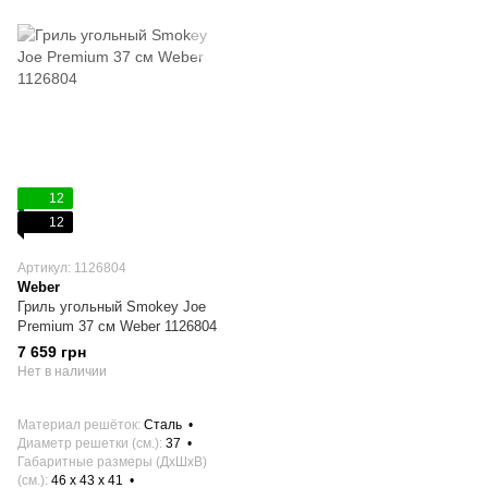
12
12
Артикул: 1126804
Weber
Гриль угольный Smokey Joe
Premium 37 см Weber 1126804
7 659 грн
Нет в наличии
Материал решёток
Сталь
Диаметр решетки (см.)
37
Габаритные размеры (ДхШхВ)
(см.)
46 х 43 х 41