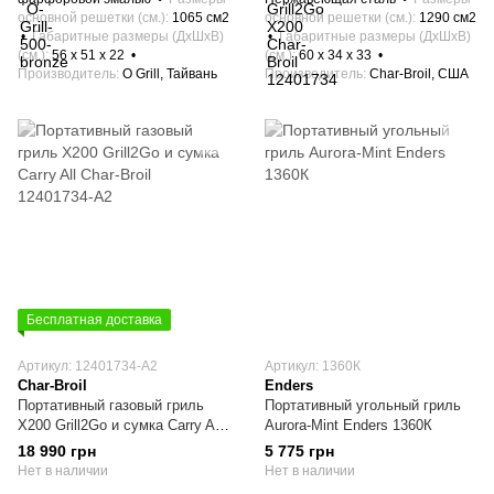
основной решетки (см.)
1065 см2
основной решетки (см.)
1290 см2
Габаритные размеры (ДхШхВ)
Габаритные размеры (ДхШхВ)
(см.)
56 х 51 x 22
(см.)
60 х 34 x 33
Производитель
O Grill, Тайвань
Производитель
Char-Broil, США
Бесплатная доставка
Артикул: 12401734-A2
Артикул: 1360К
Char-Broil
Enders
Портативный газовый гриль
Портативный угольный гриль
X200 Grill2Go и сумка Carry All
Aurora-Mint Enders 1360К
Char-Broil 12401734-A2
18 990 грн
5 775 грн
Нет в наличии
Нет в наличии