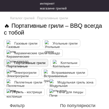
Каталог грилей
Портативные грили
🔥 Портативные грили – BBQ всегда
с тобой
Газовые грили
Угольные грили
Керамические грили-камадо
Портативные грили
Коптильни
Электрогрили
Встраиваемые грили
Пеллетные грили
Модульная гриль зона
Гриль - кострище
Печи для пиццы
Фильтр
По популярности