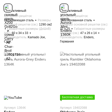
Материал решёток
Материал решёток
Нержавеющая сталь
Размеры
Эмалированная сталь
основной решетки (см.)
1290 см2
Размеры основной решетки (см.)
Габаритные размеры (ДхШхВ)
37 х 25
Габаритные размеры
(см.)
60 х 34 x 33
(ДхШхВ) (см.)
47 х 26 x 14
Производитель
Kamado Joe,
Производитель
Enders,
США
Германия
Бесплатная доставка
Артикул: 1364К
Артикул: 19402088