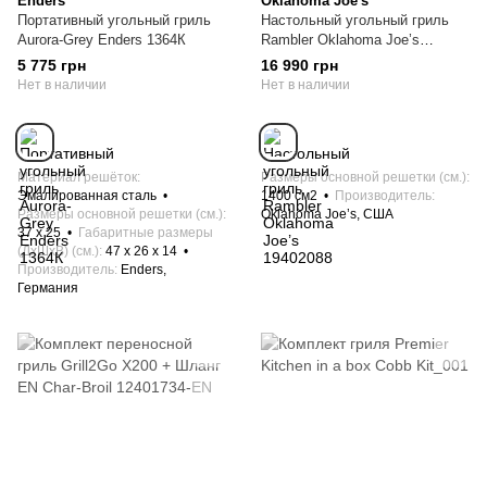
Enders
Oklahoma Joe's
Портативный угольный гриль
Настольный угольный гриль
Aurora-Grey Enders 1364К
Rambler Oklahoma Joe’s
19402088
5 775 грн
16 990 грн
Нет в наличии
Нет в наличии
Материал решёток
Размеры основной решетки (см.)
Эмалированная сталь
1400 см2
Производитель
Размеры основной решетки (см.)
Oklahoma Joe’s, США
37 х 25
Габаритные размеры
(ДхШхВ) (см.)
47 х 26 x 14
Производитель
Enders,
Германия