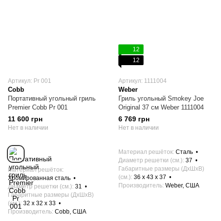
12
12
Артикул: Pr 001
Артикул: 1111004
Cobb
Weber
Портативный угольный гриль
Гриль угольный Smokey Joe
Premier Cobb Pr 001
Original 37 см Weber 1111004
11 600 грн
6 769 грн
Нет в наличии
Нет в наличии
Материал решёток
Сталь
Диаметр решетки (см.)
37
Габаритные размеры (ДхШхВ)
Материал решёток
(см.)
36 х 43 х 37
Хромированная сталь
Производитель
Weber, США
Диаметр решетки (см.)
31
Габаритные размеры (ДхШхВ)
(см.)
32 х 32 x 33
Производитель
Cobb, США