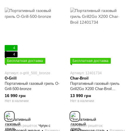
4
4
Бесплатная доставка
Бесплатная доставка
Артикул: o-grill_500_bronze
Артикул: 12401734
O-Grill
Char-Broil
Портативный газовый гриль O-
Портативный газовый гриль
Grill-500-bronze
Grill2Go X200 Char-Broil
12401734
16 990 грн
13 990 грн
Нет в наличии
Нет в наличии
Материал решёток
Чугун с
Материал решёток
фарфоровой эмалью
Размеры
Нержавеющая сталь
Размеры