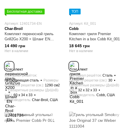
Бесплатная доставка
ТОП
Артикул: 12401734-EN
Артикул: Kit_001
Char-Broil
Cobb
Комплект переносной гриль
Комплект гриля Premier
Grill2Go X200 + Шланг EN
Kitchen in a box Cobb Kit_001
Char-Broil 12401734-EN
14 490 грн
18 645 грн
Нет в наличии
Нет в наличии
Материал решёток
Материал решёток
Сталь
Нержавеющая сталь
Размеры
Диаметр решетки (см.)
30
основной решетки (см.)
1290 см2
Габаритные размеры (ДхШхВ)
Габаритные размеры (ДхШхВ)
(см.)
32 х 32 x 33
(см.)
60 х 34 x 33
Производитель
Cobb, США
Производитель
Char-Broil, США