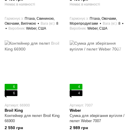
Немає в наявності
Немає в наявності
Гармонує з
Птаха, Свининою,
Гармонує з
Птаха, Овочами,
Овочами, Випічкою
Вага (кг.)
8
Морепродуктами
Вага (кг.)
8
Виробник
Weber, США
Виробник
Weber, США
6
4
6
4
Артикул: 66900
Артикул: 7007
Broil King
Weber
Контейнер для пелет Broil King
Сумка для зберігання вугілля /
66900
пелет Weber 7007
2 550 грн
2 989 грн