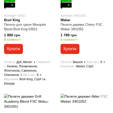
6
6
Артикул: 63921
Артикул: 3401050
Broil King
Weber
Пелети для гриля Mesquite
Пелети деревні Cherry FSC
Blend Broil King 63921
Weber 3401050
1 890 грн
1 789 грн
В наявності
В наявності
Купити
Купити
Пелети
Дуб, Мескіт
Гармонує
Пелети
Вишня
Вага (кг.)
9
з
Качкою, Яловичиною,
Виробник
Weber, США
Ягнятиною, Свининою,
Олениною
Вага (кг.)
9
Виробник
Broil King, США та
Канада