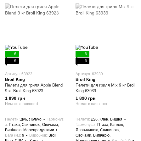
6
6
6
6
Артикул: 63923
Артикул: 63939
Broil King
Broil King
Пелети для гриля Apple Blend
Пелети для гриля Mix 9 кг Broil
9 кг Broil King 63923
King 63939
1 890 грн
1 890 грн
Немає в наявності
Немає в наявності
Пелети
Дуб, Яблуко
Гармонує
Пелети
Дуб, Клен, Вишня
з
Птаха, Свининою, Овочами,
Гармонує з
Птаха, Качкою,
Випічкою, Морепродуктами
Яловичиною, Свининою,
Вага (кг.)
9
Виробник
Broil
Овочами, Випічкою,
King, США та Канада
Морепродуктами
Вага (кг.)
9