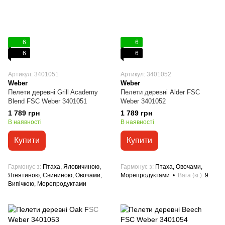
6
6
6
6
Артикул: 3401051
Артикул: 3401052
Weber
Weber
Пелети деревні Grill Academy
Пелети деревні Alder FSC
Blend FSC Weber 3401051
Weber 3401052
1 789 грн
1 789 грн
В наявності
В наявності
Купити
Купити
Гармонує з
Птаха, Яловичиною,
Гармонує з
Птаха, Овочами,
Ягнятиною, Свининою, Овочами,
Морепродуктами
Вага (кг.)
9
Випічкою, Морепродуктами