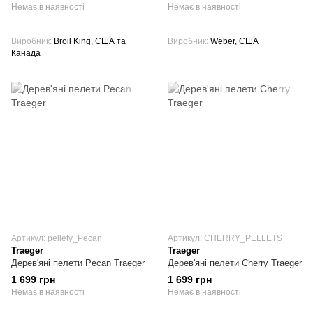
Немає в наявності
Немає в наявності
Виробник
Broil King, США та
Виробник
Weber, США
Канада
Артикул: pellety_Pecan
Артикул: CHERRY_PELLETS
Traeger
Traeger
Дерев'яні пелети Pecan Traeger
Дерев'яні пелети Cherry Traeger
1 699 грн
1 699 грн
Немає в наявності
Немає в наявності