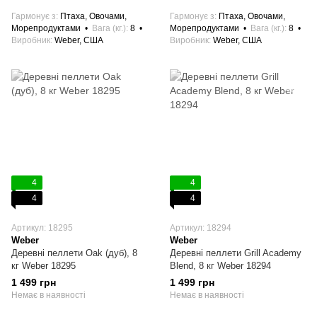
Гармонує з
Птаха, Овочами,
Гармонує з
Птаха, Овочами,
Морепродуктами
Вага (кг.)
8
Морепродуктами
Вага (кг.)
8
Виробник
Weber, США
Виробник
Weber, США
4
4
4
4
Артикул: 18295
Артикул: 18294
Weber
Weber
Деревні пеллети Oak (дуб), 8
Деревні пеллети Grill Academy
кг Weber 18295
Blend, 8 кг Weber 18294
1 499 грн
1 499 грн
Немає в наявності
Немає в наявності