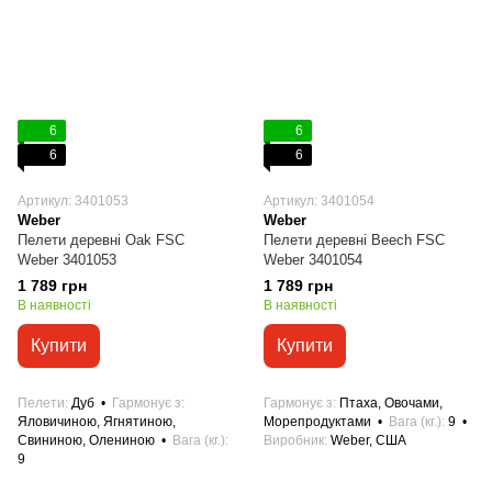
6
6
6
6
Артикул: 3401053
Артикул: 3401054
Weber
Weber
Пелети деревні Oak FSC
Пелети деревні Beech FSC
Weber 3401053
Weber 3401054
1 789 грн
1 789 грн
В наявності
В наявності
Купити
Купити
Пелети
Дуб
Гармонує з
Гармонує з
Птаха, Овочами,
Яловичиною, Ягнятиною,
Морепродуктами
Вага (кг.)
9
Свининою, Олениною
Вага (кг.)
Виробник
Weber, США
9