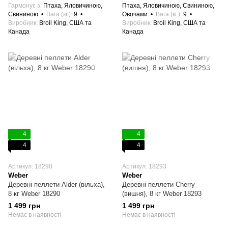
Гармонує з
Птаха, Яловичиною,
Птаха, Яловичиною, Свининою,
Свининою
Вага (кг.)
9
Овочами
Вага (кг.)
9
Виробник
Broil King, США та
Виробник
Broil King, США та
Канада
Канада
4
4
4
4
Артикул: 18290
Артикул: 18293
Weber
Weber
Деревні пеллети Alder (вільха),
Деревні пеллети Cherry
8 кг Weber 18290
(вишня), 8 кг Weber 18293
1 499 грн
1 499 грн
Немає в наявності
Немає в наявності