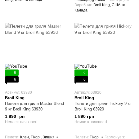
Виробник
Broil King, США та
Канада
6
6
6
6
Артикул: 63930
Артикул: 63920
Broil King
Broil King
Пелети для гриля Master Blend
Пелети для гриля Hickory 9 кг
9 кг Broil King 63930
Broil King 63920
1 890 грн
1 890 грн
Немає в наявності
Немає в наявності
Пелети
Клен, Гікорі, Вишня
Пелети
Гікорі
Гармонує з