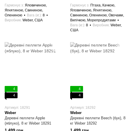
Гармонує з
Яловичиною,
Гармонує з
Птаха, Качкою,
Ягнятиною, Свининою,
Яловичиною, Ягнятиною,
Олениною
Вага (кг.)
8
Свининою, Олениною, Овочами,
Виробник
Weber, США
Випічкою, Морепродуктами
Вага (кг.)
8
Виробник
Weber,
США
4
4
4
4
Артикул: 18291
Артикул: 18292
Weber
Weber
Деревні пеллети Apple
Деревні пеллети Beech (бук), 8
(яблуко), 8 кг Weber 18291
кг Weber 18292
1 499 грн
1 499 грн