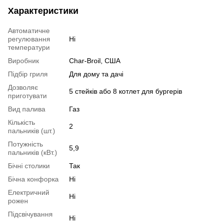
Характеристики
Автоматичне
регулювання
Ні
температури
Виробник
Char-Broil, США
Підбір гриля
Для дому та дачі
Дозволяє
5 стейків або 8 котлет для бургерів
приготувати
Вид палива
Газ
Кількість
2
пальників (шт.)
Потужність
5,9
пальників (кВт.)
Бічні столики
Так
Бічна конфорка
Ні
Електричний
Ні
рожен
Підсвічування
Ні