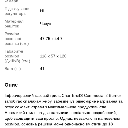
камери
Підсвічування
Ні
регуляторів
Материал
Чавун
решіток
Розміри
основної
47.75 x 44.7
решітки (см.)
Габаритні
розміри
118 х 57 х 120
(ДхШхВ) (см.)
Вага (кг.)
41
Опис
Інфрачервоний газовий гриль Char-Broil® Commecial 2 Burner
запобігає спалахам жиру, забезпечує рівномірне нагрівання та
готує соковиті страви з максимальною продуктивністю.
Невеликий гриль на два пальники спеціально розроблений,
щоб заощадити ваш простір. Однак, незважаючи на невеликі
розміри, основна решітка може одночасно вмістити до 18