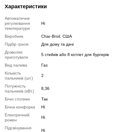
Характеристики
Автоматичне
регулювання
Ні
температури
Виробник
Char-Broil, США
Підбір гриля
Для дому та дачі
Дозволяє
5 стейків або 8 котлет для бургерів
приготувати
Вид палива
Газ
Кількість
2
пальників (шт.)
Потужність
8,36
пальників (кВт.)
Бічні столики
Так
Бічна конфорка
Ні
Електричний
Ні
рожен
Підсвічування
Ні