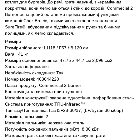
котлет для бургерів. До речі, грати чавунні, з керамічним
покриттям, вони легко миються і стійкі до корозії. Commecial 2
Burner оснащений останніми преміальними функціями
компанії Char-Broil®, такими як електронне запалення
SureFire®, вбудованим підсвічуванням ручок та бічними
полицями, які легко складаються.
Розміри
Розміри зібраного: Ш118 / Г57 / В 120 см
Вага: 41 кг
Розміри основної решітки: 47.75 x 44.7 см 2,096 см2
Загальна інформація
Необхідність складання: Так
Номер моделі: 463644220
Назва продукту: Commercial 2 Burner
Конструкція та система приготування
Матеріал конструкції: зварена одностінна, пофарбована сталь.
Система приготування: TRU-Infrared™
Тип газу/Тип палива: Газ I3+28-30/37, (LP/Бутан 30 мбар)
Кількість пальників: 2
Матеріал пальників: нержавіюча сталь
Потужність основних пальників (кВт): 8,36 кВт
Матеріал грат: сталеві пластини та чавунні грати