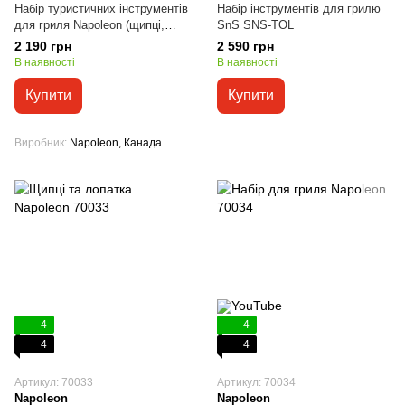
Набір туристичних інструментів
Набір інструментів для грилю
для гриля Napoleon (щипці,
SnS SNS-TOL
лопатка, щітка) GATL001
2 190 грн
2 590 грн
В наявності
В наявності
Купити
Купити
Виробник
Napoleon, Канада
4
4
4
4
Артикул: 70033
Артикул: 70034
Napoleon
Napoleon