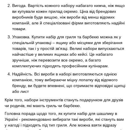
Вигода. Вартість кожного набору набагато нижча, ніж якщо
ви купували кожен прилад окремо. Ціна від брендових
виробників буде вищою, ніж вироби від менш відомих
компаній, але й спеціалізовані фірми виготовляють надійні
товари.
Упаковка. Купити набір для гриля та барбекю можна як у
спеціальній упаковці – ящику або місцями для зберігання
товарів, так і у простій зв'язці. Великі набори випускаються
найчастіше у великих ящиках або кейсі. Це набагато
зручніше, ніж перевозити все окремо, а багато
комплектуючих підходять професійним кулінарам.
Надійність. Всі вироби в наборі виготовляються однією
компанією, тому вибираючи міцну лопатку від відомого
бренду, ви будете впевнені, що отримаєте відповідні щипці
або лист
Крім того, набори інструментів стануть подарунком для друзів
чи родичів, які мають гриль чи барбекю.
Головна порада щодо того, як купити набір для шашлику в
Україні - рекомендовано вибирати такі вироби, які стануть вам
у нагоді і підходять під тип гриля. Але можна взяти відразу