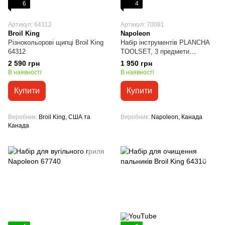
6
4
Артикул: 64312
Артикул: 70081
Broil King
Napoleon
Різнокольорові щипці Broil King
Набір інструментів PLANCHA
64312
TOOLSET, 3 предмети
Napoleon 70081
2 590 грн
1 950 грн
В наявності
В наявності
Купити
Купити
Виробник
Broil King, США та
Виробник
Napoleon, Канада
Канада