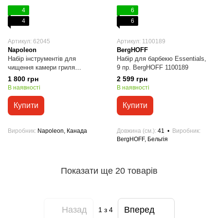
4
6
4
6
Артикул: 62045
Артикул: 1100189
Napoleon
BergHOFF
Набір інструментів для
Набір для барбекю Essentials,
чищення камери гриля
9 пр. BergHOFF 1100189
Napoleon 62045
1 800 грн
2 599 грн
В наявності
В наявності
Купити
Купити
Виробник
Napoleon, Канада
Довжина (см.)
41
Виробник
BergHOFF, Бельгія
Показати ще 20 товарів
Назад
Вперед
1
з 4