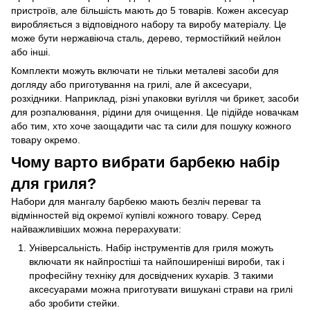
пристроїв, але більшість мають до 5 товарів. Кожен аксесуар
виробляється з відповідного набору та виробу матеріалу. Це
може бути нержавіюча сталь, дерево, термостійкий нейлон
або інші.
Комплекти можуть включати не тільки металеві засоби для
догляду або приготування на грилі, але й аксесуари,
розхідники. Наприклад, різні упаковки вугілля чи брикет, засоби
для розпалювання, рідини для очищення. Це підійде новачкам
або тим, хто хоче заощадити час та сили для пошуку кожного
товару окремо.
Чому варто вибрати барбекю набір
для гриля?
Набори для мангалу барбекю мають безліч переваг та
відмінностей від окремої купівлі кожного товару. Серед
найважливіших можна перерахувати:
Універсальність. Набір інструментів для гриля можуть
включати як найпростіші та найпоширеніші вироби, так і
професійну техніку для досвідчених кухарів. З такими
аксесуарами можна приготувати вишукані страви на грилі
або зробити стейки.