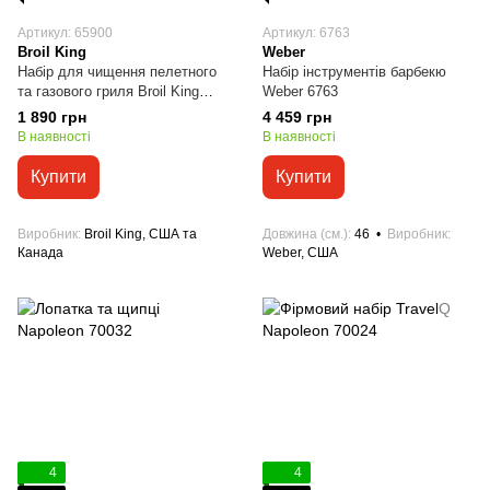
Артикул: 65900
Артикул: 6763
Broil King
Weber
Набір для чищення пелетного
Набір інструментів барбекю
та газового гриля Broil King
Weber 6763
65900
1 890 грн
4 459 грн
В наявності
В наявності
Купити
Купити
Виробник
Broil King, США та
Довжина (см.)
46
Виробник
Канада
Weber, США
4
4