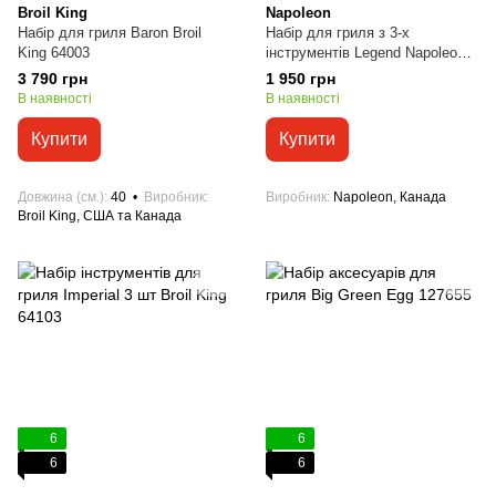
Broil King
Napoleon
Набір для гриля Baron Broil
Набір для гриля з 3-х
King 64003
інструментів Legend Napoleon
70035
3 790 грн
1 950 грн
В наявності
В наявності
Купити
Купити
Довжина (см.)
40
Виробник
Виробник
Napoleon, Канада
Broil King, США та Канада
6
6
6
6