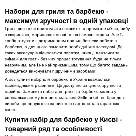
Набори для гриля та барбекю -
максимум зручності в одній упаковці
Гриль дозволяє приготувати соковите та ароматне м'ясо, рибу
з скоринкою, мариновані овочі та інші смачні страви. Але їх
треба готувати з дотриманням правил безпеки роботи з
барбекю, а для цього замовити необхідні комплектуючі. До
таких аксесуарів відносяться лопатки, щипці, пензлики та
знімачі для грат - без них процес готування буде не тільки
незручним, але і не найприємнішим, тому що багато завдань
доведеться виконувати підручними засобами.
А ось купити набір для барбекю в Україні вважається
найвигіднішим рішенням. Це доступно за ціною, зручно та
надійно. Замовити набір для гриля та барбекю можна у
спеціалізованому інтернет-магазині Grillmarket, де брендові
вироби пропонуються за низькою вартістю та з гарантією
якості.
Купити набір для барбекю у Києві -
товарний ряд та особливості