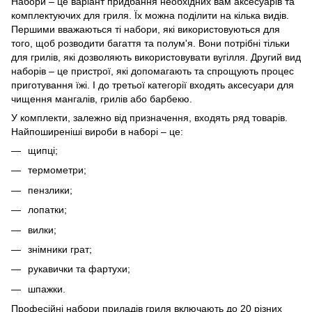
Набори – це варіант придбання необхідних вам аксесуарів та
комплектуючих для гриля. Їх можна поділити на кілька видів.
Першими вважаються ті набори, які використовуються для
того, щоб розводити багаття та полум'я. Вони потрібні тільки
для грилів, які дозволяють використовувати вугілля. Другий вид
наборів – це пристрої, які допомагають та спрощують процес
приготування їжі. І до третьої категорії входять аксесуари для
чищення мангалів, грилів або барбекю.
У комплекти, залежно від призначення, входять ряд товарів.
Найпоширеніші вироби в наборі – це:
щипці;
термометри;
пензлики;
лопатки;
вилки;
знімники грат;
рукавички та фартухи;
шпажки.
Професійні набори приладів гриля включають до 20 різних