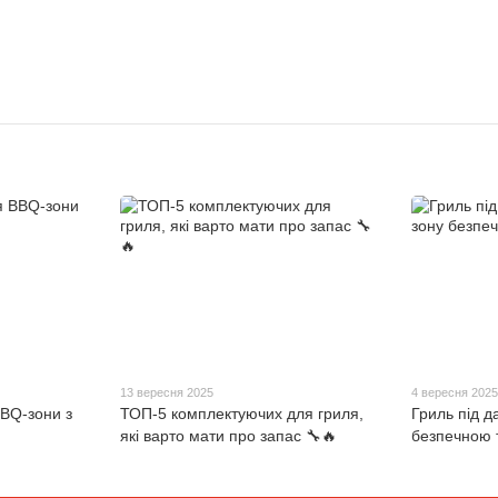
13 вересня 2025
4 вересня 202
BQ-зони з
ТОП-5 комплектуючих для гриля,
Гриль під д
які варто мати про запас 🔧🔥
безпечною 