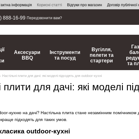
тактна інформація
Корисні статті
Відгуки про магазин
Договір публічної
) 888-16-99
Передзвонити вам?
Га
ії
Вугілля,
Аксесуари
Інструменти
бал
пелети та
BBQ
та посуд
реду
си
стартери
та п
 Настільні плити для дачі: які моделі підходять для outdoor-кухні
і плити для дачі: які моделі пі
oor-кухню на дачі? Настільна плита стане незамінним помічником д
йкраще підходять для таких умов.
 класика outdoor-кухні