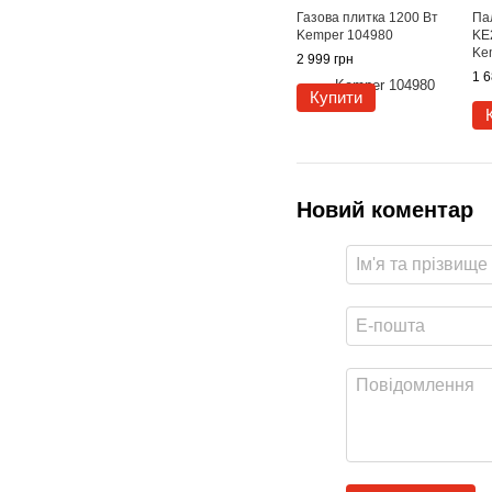
Газова плитка 1200 Вт
Па
Kemper 104980
KE
Ke
2 999 грн
1 6
Купити
Новий коментар