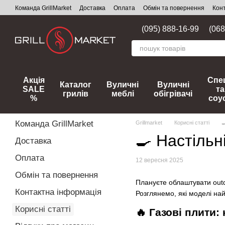
Перейти до основного контенту
Команда GrillMarket
Доставка
Оплата
Обмін та повернення
Кон
(095) 888-16-99
(068
Акція
Спец
Каталог
Вуличні
Вуличні
SALE
та
грилів
меблі
обігрівачі
%
соу
Команда GrillMarket
Grillmarket
Корисні статті

🍳 Настільн
Доставка
Оплата
12 вересня 2025
Обмін та повернення
Плануєте облаштувати outd
Контактна інформація
Розглянемо, які моделі на
Корисні статті
🔥 Газові плити: