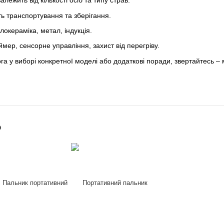
алежить від кількості осіб та типу страв.
ть транспортування та зберігання.
локераміка, метал, індукція.
мер, сенсорне управління, захист від перегріву.
а у виборі конкретної моделі або додаткові поради, звертайтесь – 
о