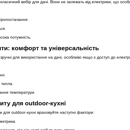
е класичний вибір для дачі. Вони не залежать від електрики, що особ
тропостачання.
ся.
исока потужність.
ити: комфорт та універсальність
 зручні для використання на дачі, особливо якщо є доступ до електр
ні.
 тепла.
ання температури.
иту для outdoor-кухні
и для outdoor-кухні враховуйте наступні фактори:
лектрика.