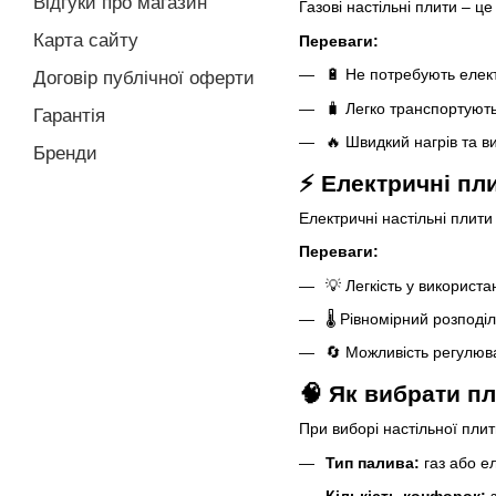
Відгуки про магазин
Газові настільні плити – ц
Карта сайту
Переваги:
🔋 Не потребують елек
Договір публічної оферти
🧳 Легко транспортують
Гарантія
🔥 Швидкий нагрів та в
Бренди
⚡ Електричні пл
Електричні настільні плити
Переваги:
💡 Легкість у використан
🌡 Рівномірний розподіл
🔄 Можливість регулюв
🧠 Як вибрати пл
При виборі настільної плит
Тип палива:
газ або е