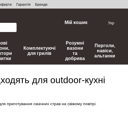
 оферти
Гарантія
Бренди
Мій кошик
Укр
зові
Розумні
Перголи,
они,
Комплектуючі
вазони
навіси,
ктори
для грилів
та
альтанки
литки
добрива
дходять для outdoor-кухні
ля приготування смачних страв на свіжому повітрі.