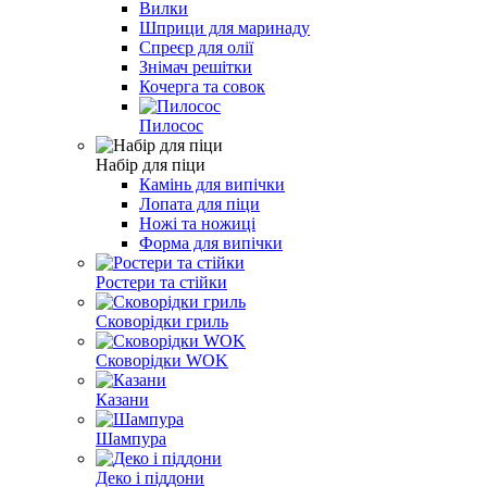
Вилки
Шприци для маринаду
Спреєр для олії
Знімач решітки
Кочерга та совок
Пилосос
Набір для піци
Камінь для випічки
Лопата для піци
Ножі та ножиці
Форма для випічки
Ростери та стійки
Сковорідки гриль
Сковорідки WOK
Казани
Шампура
Деко і піддони