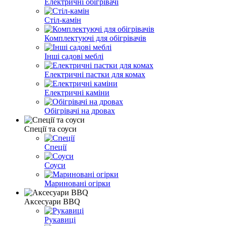
Електричні обігрівачі
Стіл-камін
Комплектуючі для обігрівачів
Інші садові меблі
Електричні пастки для комах
Електричні каміни
Обігрівачі на дровах
Спеції та соуси
Спеції
Соуси
Мариновані огірки
Аксесуари BBQ
Рукавиці