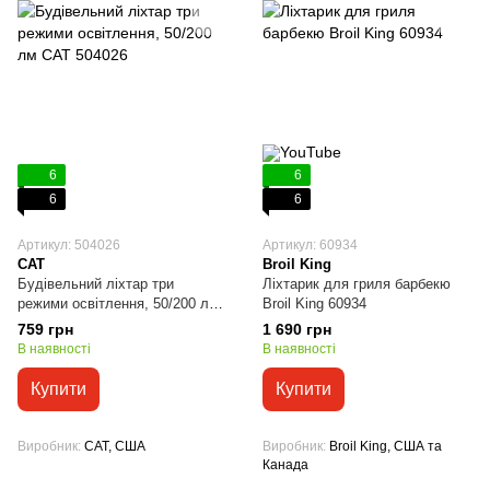
6
6
6
6
Артикул: 504026
Артикул: 60934
CAT
Broil King
Будівельний ліхтар три
Ліхтарик для гриля барбекю
режими освітлення, 50/200 лм
Broil King 60934
CAT 504026
759 грн
1 690 грн
В наявності
В наявності
Купити
Купити
Виробник
CAT, США
Виробник
Broil King, США та
Канада