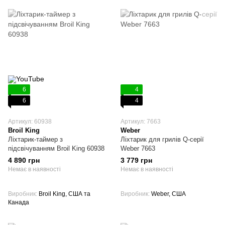
6
4
6
4
Артикул: 60938
Артикул: 7663
Broil King
Weber
Ліхтарик-таймер з
Ліхтарик для грилів Q-серії
підсвічуванням Broil King 60938
Weber 7663
4 890 грн
3 779 грн
Немає в наявності
Немає в наявності
Виробник
Broil King, США та
Виробник
Weber, США
Канада