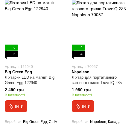
6
4
6
4
Артикул: 122940
Артикул: 70057
Big Green Egg
Napoleon
Ліхтарик LED на магніті Big
Ліхтар для портативного
Green Egg 122940
газового грилю TravelQ 285
Napoleon 70057
2 490 грн
1 980 грн
В наявності
В наявності
Купити
Купити
Виробник
Big Green Egg, США
Виробник
Napoleon, Канада