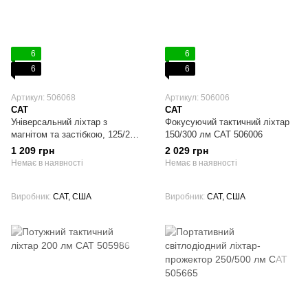
6
6
6
6
Артикул: 506068
Артикул: 506006
CAT
CAT
Універсальний ліхтар з
Фокусуючий тактичний ліхтар
магнітом та застібкою, 125/250
150/300 лм CAT 506006
лм CAT 506068
1 209 грн
2 029 грн
Немає в наявності
Немає в наявності
Виробник
CAT, США
Виробник
CAT, США