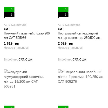
6
6
6
6
Артикул: 505986
Артикул: 505665
CAT
CAT
Потужний тактичний ліхтар 200
Портативний світлодіодний
лм CAT 505986
ліхтар-прожектор 250/500 лм
CAT 505665
1 619 грн
2 029 грн
Немає в наявності
Немає в наявності
Виробник
CAT, США
Виробник
CAT, США