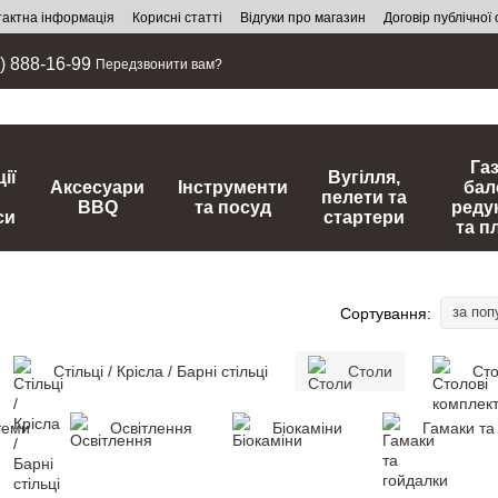
тактна інформація
Корисні статті
Відгуки про магазин
Договір публічної
) 888-16-99
Передзвонити вам?
Га
ії
Вугілля,
Аксесуари
Інструменти
бал
пелети та
BBQ
та посуд
реду
си
стартери
та п
за поп
Сортування:
Стільці / Крісла / Барні стільці
Столи
Сто
теми
Освітлення
Біокаміни
Гамаки та