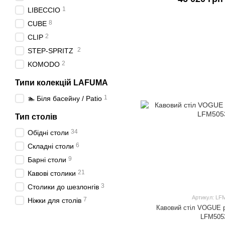
1
LIBECCIO
8
CUBE
2
CLIP
2
STEP-SPRITZ
2
KOMODO
Типи колекцій LAFUMA
1
🏊 Біля басейну / Patio
Тип столів
34
Обідні столи
6
Складні столи
9
Барні столи
21
Кавові столики
3
Столики до шезлонгів
Артикул: LF
7
Ніжки для столів
Кавовий стіл VOGUE pe
LFM505