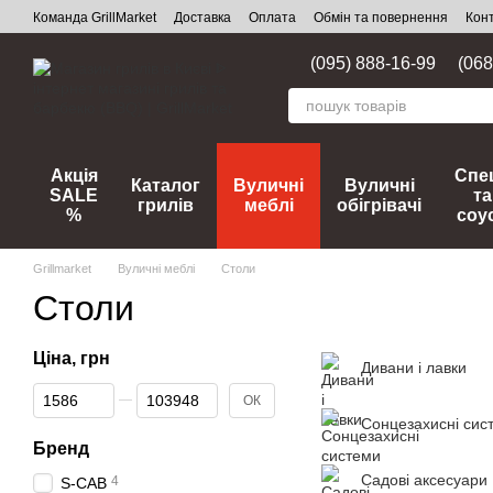
Перейти до основного контенту
Команда GrillMarket
Доставка
Оплата
Обмін та повернення
Кон
(095) 888-16-99
(068
Акція
Спец
Каталог
Вуличні
Вуличні
SALE
та
грилів
меблі
обігрівачі
%
соу
Grillmarket
Вуличні меблі
Столи
Столи
Ціна, грн
Дивани і лавки
Від Ціна, грн
До Ціна, грн
ОК
Сонцезахисні сис
Бренд
Садові аксесуари
4
S-CAB