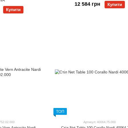
1VA
12 584 грн
Купити
Купити
ТОП
752.02.000
Артикул: 40064.75.000
e Vern Antracite Nardi
Стіл Net Table 100 Corallo Nardi 40064.