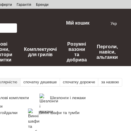
 оферти
Гарантія
Бренди
Мій кошик
Укр
зові
Розумні
Перголи,
они,
Комплектуючі
вазони
навіси,
ктори
для грилів
та
альтанки
литки
добрива
улярністю
спочатку дешевше
спочатку дорожче
за назвою
лові комплекти
Шезлонги і лежаки
 гойдалки
Винні шафи та тумби