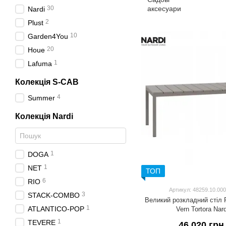
30
Nardi
2
Plust
10
Garden4You
20
Houe
1
Lafuma
Колекція S-CAB
4
Summer
Колекція Nardi
1
DOGA
1
NET
ТОП
6
RIO
Артикул: 48259.10.000
3
STACK-COMBO
Великий розкладний стіл R
1
ATLANTICO-POP
Vern Tortora Nar
1
TEVERE
46 020 грн