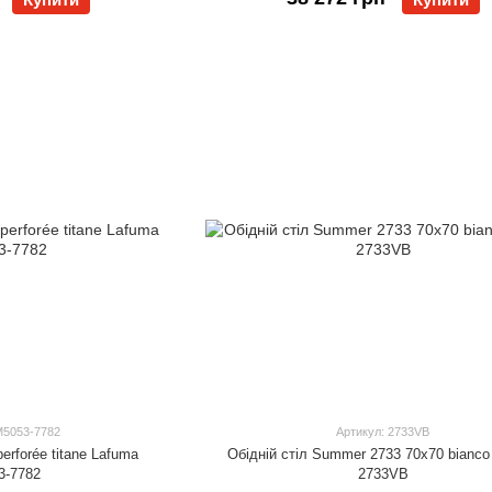
M5053-7782
Артикул: 2733VB
rforée titane Lafuma
Обідній стіл Summer 2733 70x70 bianc
3-7782
2733VB