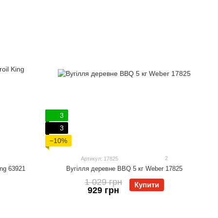
3
3
−10%
2
Артикул: 17825
ing 63921
Вугілля деревне BBQ 5 кг Weber 17825
1 029 грн
Купити
929 грн