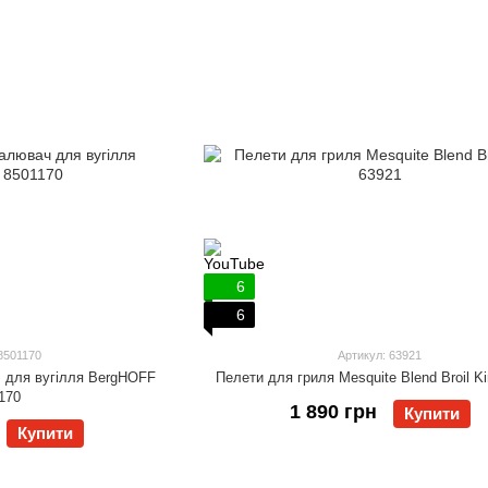
6
6
8501170
Артикул: 63921
 для вугілля BergHOFF
Пелети для гриля Mesquite Blend Broil K
170
1 890 грн
Купити
Купити