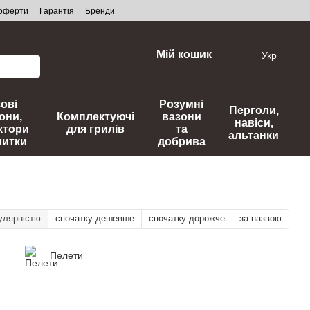
 оферти
Гарантія
Бренди
Мій кошик
Укр
зові
Розумні
Перголи,
они,
Комплектуючі
вазони
навіси,
ктори
для грилів
та
альтанки
литки
добрива
улярністю
спочатку дешевше
спочатку дорожче
за назвою
Пелети