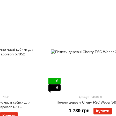
6
6
 67052
Артикул: 3401050
но чисті кубики для
Пелети деревні Cherry FSC Weber 34
apoleon 67052
1 789 грн
Купити
Купити