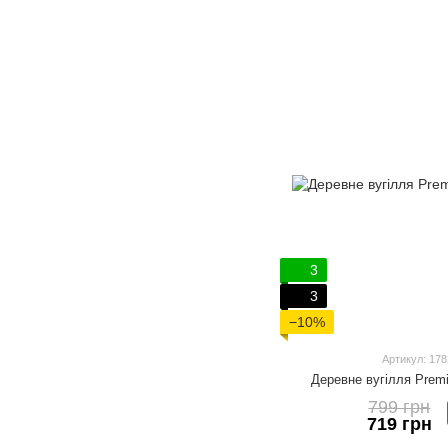
3
3
−10%
Артикул: 178
Деревне вугілля Prem
799 грн
719 грн