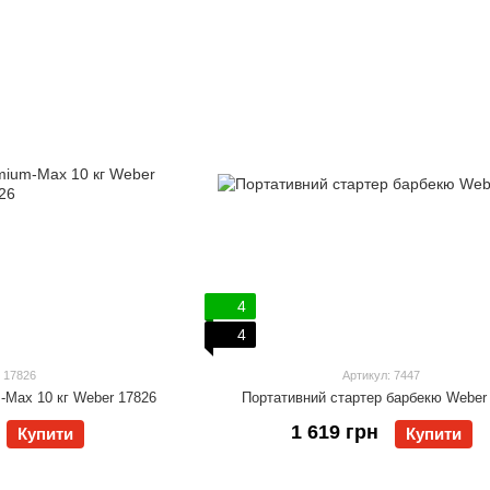
4
4
 17826
Артикул: 7447
-Max 10 кг Weber 17826
Портативний стартер барбекю Weber
1 619 грн
Купити
Купити