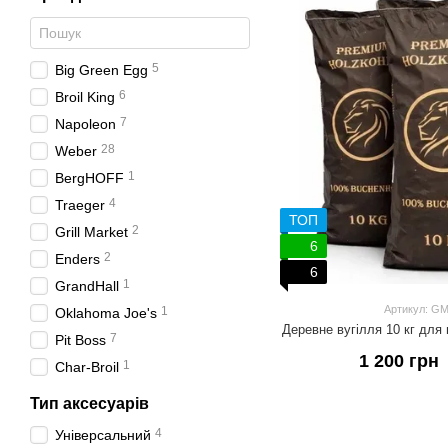
5
Big Green Egg
6
Broil King
7
Napoleon
28
Weber
1
BergHOFF
4
Traeger
ТОП
2
Grill Market
6
2
Enders
6
1
GrandHall
Артикул: G
1
Oklahoma Joe's
Деревне вугілля 10 кг дл
7
Pit Boss
1 200 грн
1
Char-Broil
Тип аксесуарів
4
Універсальний