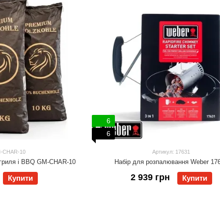
6
6
M-CHAR-10
Артикул: 17631
я гриля і BBQ GM-CHAR-10
Набір для розпалювання Weber 17
2 939 грн
Купити
Купити