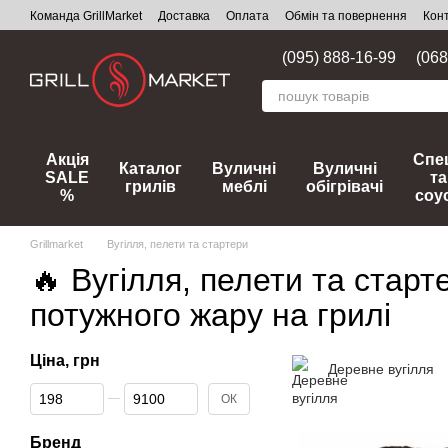
Перейти до основного контенту
Команда GrillMarket
Доставка
Оплата
Обмін та повернення
Кон
(095) 888-16-99
(068
Акція
Спец
Каталог
Вуличні
Вуличні
SALE
та
грилів
меблі
обігрівачі
%
соу
Grillmarket
Вугілля, пелети та стартери
🔥 Вугілля, пелети та старт
потужного жару на грилі
Ціна, грн
Деревне вугілля
Від Ціна, грн
До Ціна, грн
ОК
Бренд