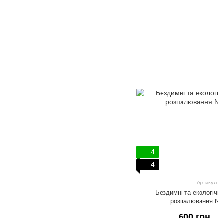
4
4
Артикул:
Бездимні та екологіч
розпалювання N
600 грн