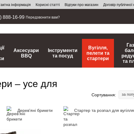
тактна інформація
Корисні статті
Відгуки про магазин
Договір публічної
) 888-16-99
Передзвонити вам?
Га
ії
Вугілля,
Аксесуари
Інструменти
бал
пелети та
BBQ
та посуд
реду
си
стартери
та п
ери – усе для
за поп
Сортування:
Дерев'яні брикети
Стартер та розпал для вугілля