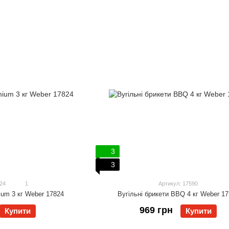
3
3
24
1
Артикул: 17590
Вугільні брикети BBQ 4 кг Weber 1
ium 3 кг Weber 17824
969 грн
Купити
Купити