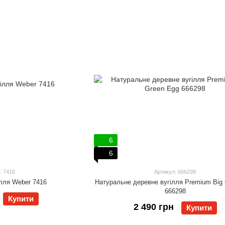
6
6
: 7416
Артикул: 666298
ілля Weber 7416
Натуральне деревне вугілля Premium Big
666298
Купити
2 490 грн
Купити