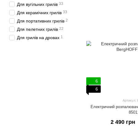
33
Для вугільних грилів
33
Для керамічних грилів
2
Для портативних грилів
22
Для пелетних грилів
1
Для грилів на дровах
6
6
Артикул: 
Електричний розпалювач
8501
2 490 грн