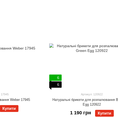
6
6
 17945
Артикул: 120922
вання Weber 17945
Натуральні брикети для розпалювання B
Egg 120922
Купити
1 190 грн
Купити