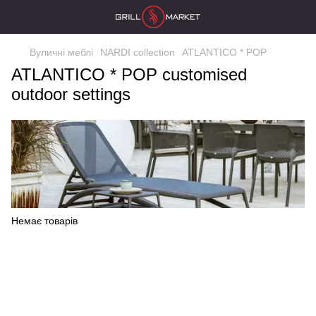
Вуличні меблі
NARDI collection
ATLANTICO * POP
ATLANTICO * POP customised
outdoor settings
Немає товарів