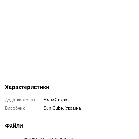
Характеристики
Додаткові опції
Бічний екран
Виробник
Sun Cube, Україна
Файли
Презентація_літні_тераси