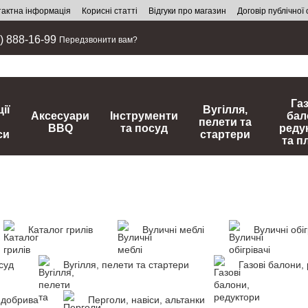
тактна інформація
Корисні статті
Відгуки про магазин
Договір публічної
) 888-16-99
Передзвонити вам?
Га
ії
Вугілля,
Аксесуари
Інструменти
бал
пелети та
BBQ
та посуд
реду
си
стартери
та п
Каталог грилів
Вуличні меблі
Вуличні обіг
суд
Вугілля, пелети та стартери
Газові балони,
 добрива
Перголи, навіси, альтанки