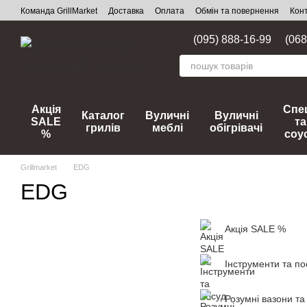
Перейти до основного контенту
Команда GrillMarket
Доставка
Оплата
Обмін та повернення
Кон
(095) 888-16-99
(068
Акція
Спец
Каталог
Вуличні
Вуличні
SALE
та
грилів
меблі
обігрівачі
%
соу
Grillmarket
EDG
EDG
Акція SALE %
Інструменти та по
Розумні вазони та