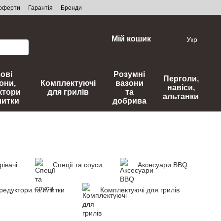
 оферти
Гарантія
Бренди
Мій кошик
Укр
зові
Розумні
Перголи,
они,
Комплектуючі
вазони
навіси,
ктори
для грилів
та
альтанки
литки
добрива
рівачі
Спеції та соуси
Аксесуари BBQ
 редуктори та плитки
Комплектуючі для грилів