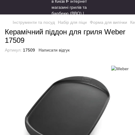
Інструменти та посуд
Набір для піци
Форма для випічки
Ке
Керамічний піддон для гриля Weber
17509
Артикул:
17509
Написати відгук