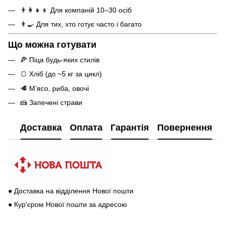
👨‍👩‍👧‍👦 Для компаній 10–30 осіб
👨‍🍳 Для тих, хто готує часто і багато
Що можна готувати
🍕 Піца будь-яких стилів
🍞 Хліб (до ~5 кг за цикл)
🥩 М’ясо, риба, овочі
🍰 Запечені страви
Доставка
Оплата
Гарантія
Повернення
● Доставка на відділення Нової пошти
● Кур'єром Нової пошти за адресою