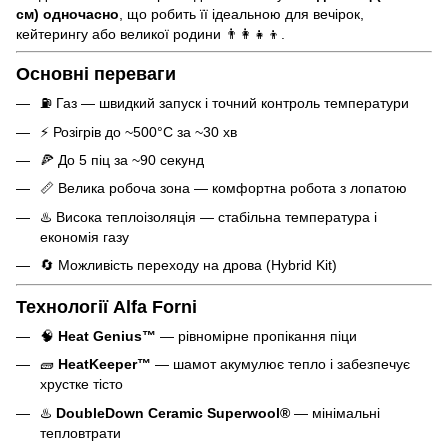
см) одночасно
, що робить її ідеальною для вечірок,
кейтерингу або великої родини 👨‍👩‍👧‍👦.
Основні переваги
⛽ Газ — швидкий запуск і точний контроль температури
⚡ Розігрів до ~500°C за ~30 хв
🍕 До 5 піц за ~90 секунд
📏 Велика робоча зона — комфортна робота з лопатою
♨️ Висока теплоізоляція — стабільна температура і
економія газу
🔄 Можливість переходу на дрова (Hybrid Kit)
Технології Alfa Forni
🧠
Heat Genius™
— рівномірне пропікання піци
🧱
HeatKeeper™
— шамот акумулює тепло і забезпечує
хрустке тісто
♨️
DoubleDown Ceramic Superwool®
— мінімальні
тепловтрати