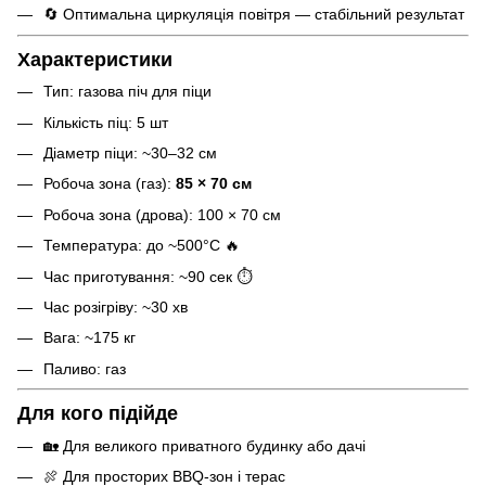
🔄 Оптимальна циркуляція повітря — стабільний результат
Характеристики
Тип: газова піч для піци
Кількість піц: 5 шт
Діаметр піци: ~30–32 см
Робоча зона (газ):
85 × 70 см
Робоча зона (дрова): 100 × 70 см
Температура: до ~500°C 🔥
Час приготування: ~90 сек ⏱️
Час розігріву: ~30 хв
Вага: ~175 кг
Паливо: газ
Для кого підійде
🏡 Для великого приватного будинку або дачі
🍖 Для просторих BBQ-зон і терас