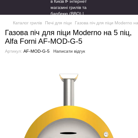
Каталог грилів
Печі для піци
Газова піч для піци Moderno на
Газова піч для піци Moderno на 5 піц,
Alfa Forni AF-MOD-G-5
Артикул:
AF-MOD-G-5
Написати відгук