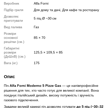
Виробник
Alfa Forni
Підбір гриля
Для дому та дачі, Для кафе та росторану
Дозволяє
5 піц Ø ~30 см
приготувати
Вид палива
Газ
Розміри
основної
85 × 70
решітки (см.)
Габаритні
розміри
125,5 × 109,5 × 85
(ДхШхВ) (см.)
Вага (кг.)
175
Опис
Піч
Alfa Forni Moderno 5 Pizze Gas
— це напівпрофесійне
рішення для тих, хто часто готує для великої компанії. Вона
поєднує італійський дизайн, високу потужність і зручність
газового підключення.
Завдяки великій камері піч дозволяє готувати
до 5 піц (~30–32