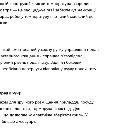
овій конструкції кришки температура всередині
повітря — це заощаджує газ і забезпечує найкращі
бирає робочу температуру і не такий схильний до
ишки.
, який вмонтований у кожну ручку управління подачі
рактерного клацання - спрацює п'єзопідпал і
бний рівень подачі газу. Задній і боковий
еобхідно повернути відповідну ручку подачі газу
праворуч):
ком для зручного розміщення приладдя, посуду,
щипців, лопатки, терморукавичок і т.д. Для
, що дозволяє компактніше зберігати гриль. У
 більше аксесуарів.