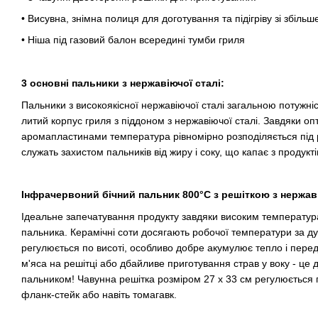
• Висувна, знімна полиця для доготування та підігріву зі збіл
• Ніша під газовий балон всередині тумби гриля
3 основні пальники з нержавіючої сталі:
Пальники з високоякісної нержавіючої сталі загальною потужні
литий корпус гриля з піддоном з нержавіючої сталі. Завдяки оп
аромапластинами температура рівномірно розподіляється під р
служать захистом пальників від жиру і соку, що капає з продукті
Інфрачервоний бічний пальник 800°C з решіткою з нержаві
Ідеальне запечатування продукту завдяки високим температур
пальника. Керамічні соти досягають робочої температури за дуж
регулюється по висоті, особливо добре акумулює тепло і пер
м'яса на решітці або дбайливе приготування страв у воку - ц
пальником! Чавунна решітка розміром 27 x 33 см регулюється по
фланк-стейк або навіть томагавк.