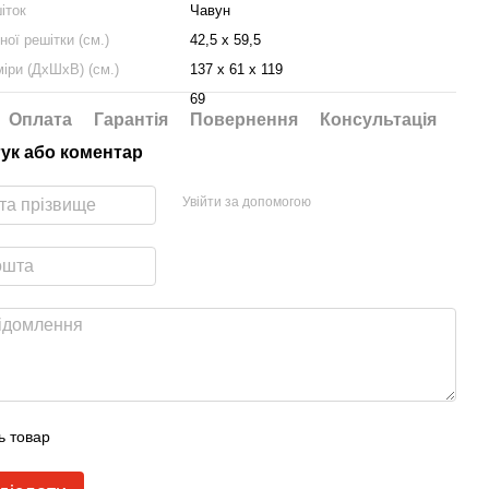
іток
Чавун
ної решітки (см.)
42,5 x 59,5
міри (ДхШхВ) (см.)
137 x 61 x 119
69
Оплата
Гарантія
Повернення
Консультація
гук або коментар
Увійти за допомогою
ь товар