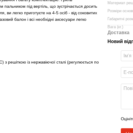
Материал реш
 пальником під вертіль, що зустрічається досить
Розміри основ
ля, ви легко приготуєте на 4-5 осіб - від соковитих
Габаритні роз
азовий балон і всі необхідні аксесуари легко
Вага (кг.)
Доставка
Новий від
) з решіткою із нержавіючої сталі (регулюється по
Оцініт