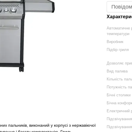
Повідом
Характери
Автоматичне 
температури
Виробник
Підбір гриля
Дозволяє при
Вид палива
Кількість паль
Потужність па
Бічні столики
Бічна конфор
Електричний 
Підсвічуванн
них пальників, виконаний у корпусі з нержавіючої
Підсвічування
тування і багату комплектацію. Гриль