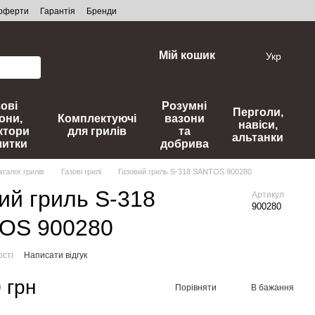
 оферти
Гарантія
Бренди
Мій кошик
Укр
зові
Розумні
Перголи,
они,
Комплектуючі
вазони
навіси,
ктори
для грилів
та
альтанки
литки
добрива
аталог грилів
Газові грилі
Газовий гриль S-318 SANTOS 900280
ий гриль S-318
Артикул
900280
OS 900280
ості
Написати відгук
 грн
Порівняти
В бажання