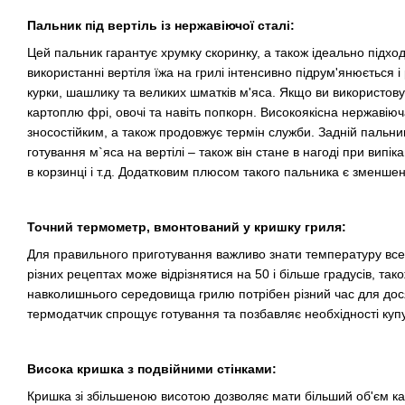
Пальник під вертіль із нержавіючої сталі:
Цей пальник гарантує хрумку скоринку, а також ідеально підх
використанні вертіля їжа на грилі інтенсивно підрум'янюється і
курки, шашлику та великих шматків м'яса. Якщо ви використову
картоплю фрі, овочі та навіть попкорн. Високоякісна нержавіюч
зносостійким, а також продовжує термін служби. Задній пальни
готування м`яса на вертілі – також він стане в нагоді при випік
в корзинці і т.д. Додатковим плюсом такого пальника є зменше
Точний термометр, вмонтований у кришку гриля:
Для правильного приготування важливо знати температуру вс
різних рецептах може відрізнятися на 50 і більше градусів, та
навколишнього середовища грилю потрібен різний час для дос
термодатчик спрощує готування та позбавляє необхідності куп
Висока кришка з подвійними стінками:
Кришка зі збільшеною висотою дозволяє мати більший об'єм ка