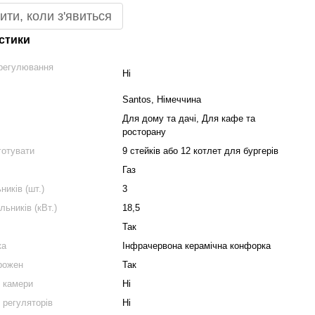
ити, коли з'явиться
стики
регулювання
Ні
Santos, Німеччина
Для дому та дачі, Для кафе та
росторану
готувати
9 стейків або 12 котлет для бургерів
Газ
ників (шт.)
3
льників (кВт.)
18,5
Так
ка
Інфрачервона керамічна конфорка
рожен
Так
я камери
Ні
 регуляторів
Ні