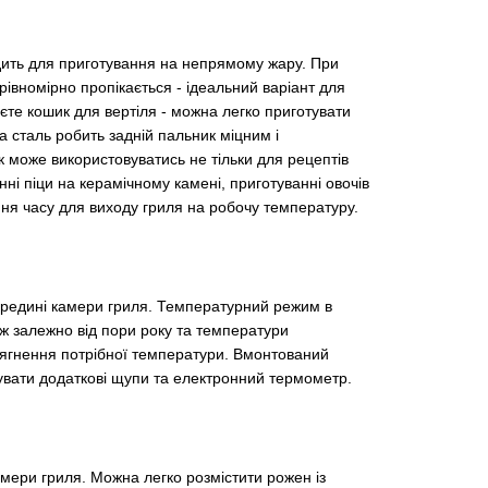
одить для приготування на непрямому жару. При
 рівномірно пропікається - ідеальний варіант для
єте кошик для вертіля - можна легко приготувати
а сталь робить задній пальник міцним і
к може використовуватись не тільки для рецептів
анні піци на керамічному камені, приготуванні овочів
ння часу для виходу гриля на робочу температуру.
ередині камери гриля. Температурний режим в
кож залежно від пори року та температури
ягнення потрібної температури. Вмонтований
увати додаткові щупи та електронний термометр.
мери гриля. Можна легко розмістити рожен із