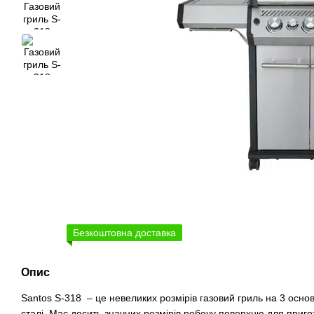
Безкоштовна доставка
Опис
Santos S-318 – це невеликих розмірів газовий гриль на 3 основ
сталі. Має досить значних розмірів робочу поверхню для приго