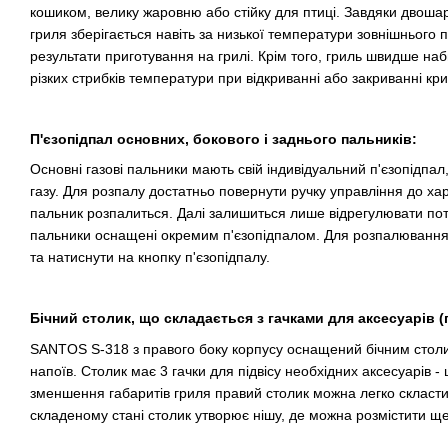
кошиком, велику жаровню або стійку для птиці. Завдяки двошар
гриля зберігається навіть за низької температури зовнішнього 
результати приготування на грилі. Крім того, гриль швидше на
різких стрибків температури при відкриванні або закриванні кр
П'єзопідпал основних, бокового і заднього пальників:
Основні газові пальники мають свій індивідуальний п'єзопідпал
газу. Для розпалу достатньо повернути ручку управління до ха
пальник розпалиться. Далі залишиться лише відрегулювати потрі
пальники оснащені окремим п'єзопідпалом. Для розпалювання н
та натиснути на кнопку п'єзопідпалу.
Бічний столик, що складається з гачками для аксесуарів (
SANTOS S-318 з правого боку корпусу оснащений бічним столи
напоїв. Столик має 3 гачки для підвісу необхідних аксесуарів - 
зменшення габаритів гриля правий столик можна легко скласти
складеному стані столик утворює нішу, де можна розмістити ще