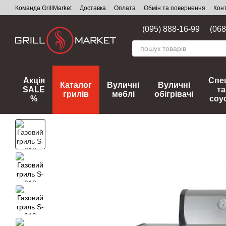
Перейти до основного контенту
Команда GrillMarket
Доставка
Оплата
Обмін та повернення
Кон
(095) 888-16-99
(068
Акція
Спец
Каталог
Вуличні
Вуличні
SALE
та
грилів
меблі
обігрівачі
%
соу