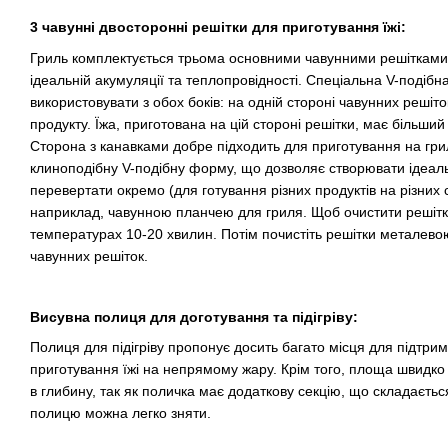
3 чавунні двосторонні решітки для приготування їжі:
Гриль комплектується трьома основними чавунними решітками, 
ідеальній акумуляції та теплопровідності. Спеціальна V-подіб
використовувати з обох боків: на одній стороні чавунних решіток
продукту. Їжа, приготована на цій стороні решітки, має більши
Сторона з канавками добре підходить для приготування на грил
клиноподібну V-подібну форму, що дозволяє створювати ідеаль
перевертати окремо (для готування різних продуктів на різних
наприклад, чавунною планчею для гриля. Щоб очистити решіт
температурах 10-20 хвилин. Потім почистіть решітки металевою
чавунних решіток.
Висувна полиця для доготування та підігріву:
Полиця для підігріву пропонує досить багато місця для підтрим
приготування їжі на непрямому жару. Крім того, площа швидко 
в глибину, так як поличка має додаткову секцію, що складаєть
полицю можна легко зняти.