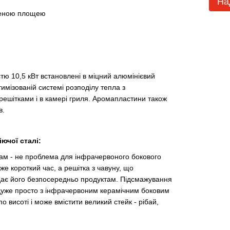
На
ьшеною площею
стю 10,5 кВт встановлені в міцний алюмінієвий
тимізованій системі розподілу тепла з
ешітками і в камері гриля. Аромапластини також
в.
ючої сталі:
ам - не проблема для інфрачервоного бокового
е короткий час, а решітка з чавуну, що
едає його безпосередньо продуктам. Підсмажування
е дуже просто з інфрачервоним керамічним боковим
 висоті і може вмістити великий стейк - рібай,