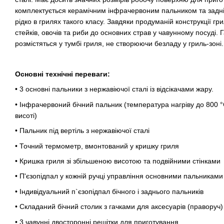
комплектується керамічним інфрачервоним пальником та заднім
рідко в грилях такого класу. Завдяки продуманій конструкції гри
стейків, овочів та риби до основних страв у чавунному посуді. Г
розмістяться у тумбі гриля, не створюючи безладу у гриль-зоні.
Основні технічні переваги:
• 3 основні пальники з нержавіючої сталі із відсікачами жару.
• Інфрачервоний бічний пальник (температура нагріву до 800 °C
висоті)
• Пальник під вертіль з нержавіючої сталі
• Точний термометр, вмонтований у кришку гриля
• Кришка гриля зі збільшеною висотою та подвійними стінками
• П'єзопідпал у кожній ручці управління основними пальниками
• Індивідуальний п`єзопідпал бічного і заднього пальників
• Складаний бічний столик з гачками для аксесуарів (праворуч)
• 3 чавунні двосторонні решітки для приготування.