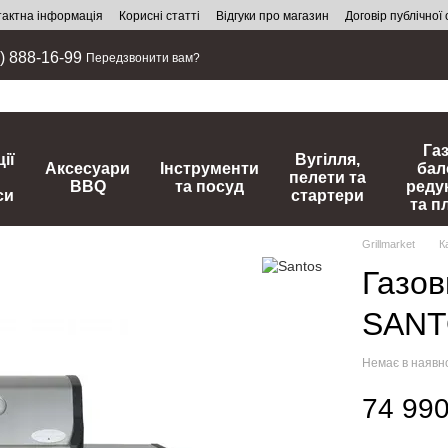
тактна інформація
Корисні статті
Відгуки про магазин
Договір публічної
) 888-16-99
Передзвонити вам?
Га
ії
Вугілля,
Аксесуари
Інструменти
бал
пелети та
BBQ
та посуд
реду
си
стартери
та п
Grillmarket
К
Газов
SANT
Немає в наявн
74 990