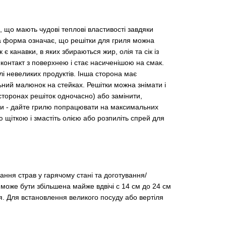
що мають чудові теплові властивості завдяки
на форма означає, що решітки для гриля можна
 є канавки, в яких збираються жир, олія та сік із
й контакт з поверхнею і стає насиченішою на смак.
і невеликих продуктів. Інша сторона має
ний малюнок на стейках. Решітки можна знімати і
 сторонах решіток одночасно) або замінити,
ки - дайте грилю попрацювати на максимальних
 щіткою і змастіть олією або розпиліть спрей для
ання страв у гарячому стані та доготування/
може бути збільшена майже вдвічі с 14 см до 24 см
ся. Для встановлення великого посуду або вертіля