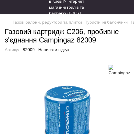
Газові балони, редуктори та плитки
Туристичні балончики
Г
Газовий картридж C206, пробивне
з'єднання Campingaz 82009
Артикул:
82009
Написати відгук