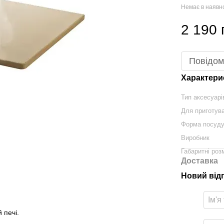
Немає в наявн
2 190 
Повідом
Характери
Тип аксесуарі
Для приготув
Форма посуд
Виробник
Габаритні розм
Доставка
Новий від
 печі.