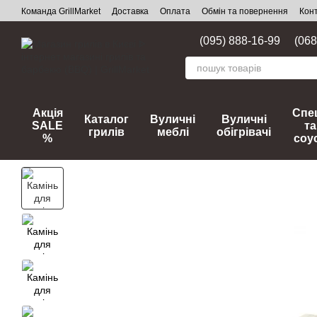
Перейти до основного контенту
Команда GrillMarket
Доставка
Оплата
Обмін та повернення
Кон
(095) 888-16-99
(068
Акція
Спец
Каталог
Вуличні
Вуличні
SALE
та
грилів
меблі
обігрівачі
%
соу