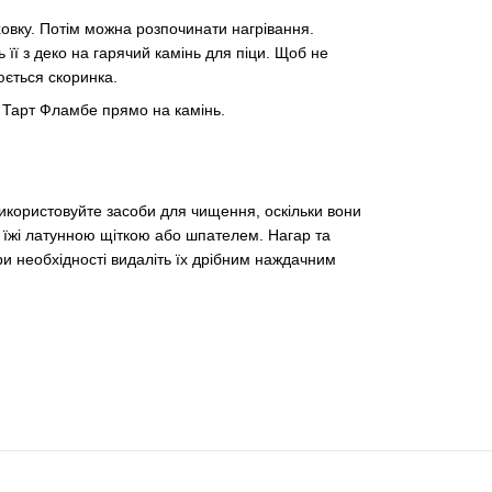
ховку. Потім можна розпочинати нагрівання.
ь її з деко на гарячий камінь для піци. Щоб не
рюється скоринка.
і Тарт Фламбе прямо на камінь.
икористовуйте засоби для чищення, оскільки вони
и їжі латунною щіткою або шпателем. Нагар та
ри необхідності видаліть їх дрібним наждачним