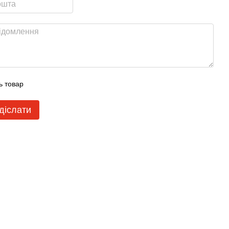
ь товар
діслати