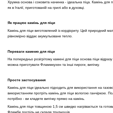
Хрумка основа і соковита начинка - ідеальна піца. Камінь дл
як в Італії, приготованій на грилі або в духовці.
Як працює камінь для піци
Камінь для піци виготовлений із кордієриту. Цей природний мат
рівномірно віддає акумульоване тепло.
Переваги каменю для піци
На попередньо розігрітому камені для піци основа піци відраз
можна приготувати Фламмкухен та інші пироги, випічку.
Просте застосування
Камінь для піци ідеально підходить для використання на газов
використанням протріть камінь для піци вологою ганчіркою. 
потрібно - ви кладете випічку прямо на камінь.
Камінь для піци товщиною 1,5 см швидко нагрівається та готови
Фламбе поспіль не складе труднощів.