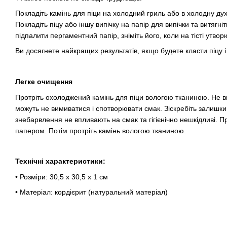
Покладіть камінь для піци на холодний гриль або в холодну ду
Покладіть піцу або іншу випічку на папір для випічки та витягніт
підпалити пергаментний папір, зніміть його, коли на тісті утво
Ви досягнете найкращих результатів, якщо будете класти піцу 
Легке очищення
Протріть охолоджений камінь для піци вологою тканиною. Не в
можуть не вимиватися і спотворювати смак. Зіскребіть залишк
знебарвлення не впливають на смак та гігієнічно нешкідливі. П
папером. Потім протріть камінь вологою тканиною.
Технічні характеристики:
• Розміри: 30,5 х 30,5 х 1 см
• Матеріал: кордієрит (натуральний матеріал)