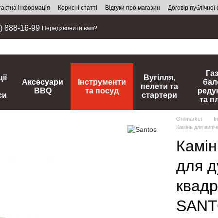
тактна інформація
Корисні статті
Відгуки про магазин
Договір публічної
) 888-16-99
Передзвонити вам?
Га
ії
Вугілля,
Аксесуари
Інструменти
бал
пелети та
BBQ
та посуд
реду
си
стартери
та п
Grillmarket
І
Камінь для випіч
Камін
для д
квадр
SANT