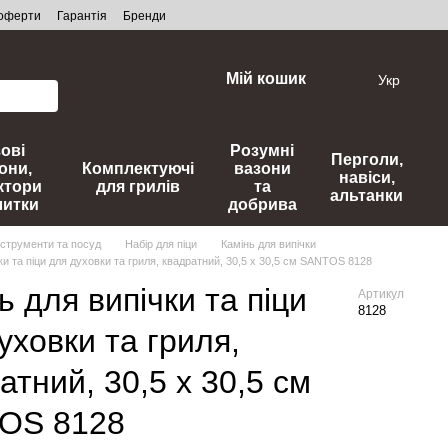
 оферти
Гарантія
Бренди
Мій кошик
Укр
зові
Розумні
Перголи,
они,
Комплектуючі
вазони
навіси,
ктори
для грилів
та
альтанки
литки
добрива
нструменти та посуд
Набір для піци
Камінь для випічки
ки та піци для духовки та гриля, квадратний, 30,5 х 30,5 см SANTOS 8128
ь для випічки та піци
Артикул
8128
уховки та гриля,
атний, 30,5 х 30,5 см
OS 8128