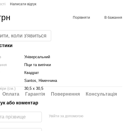
ості
Написати відгук
грн
Порівняти
В бажання
ити, коли з'явиться
стики
в
Універсальний
ання
Піци та випічки
у
Квадрат
Santos, Німеччина
іри (см.)
30,5 х 30,5
Оплата
Гарантія
Повернення
Консультація
гук або коментар
Увійти за допомогою