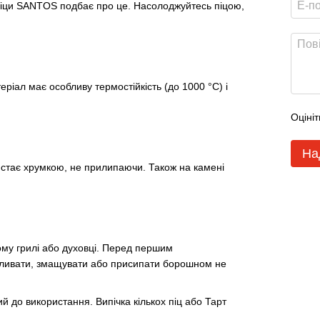
я піци SANTOS подбає про це. Насолоджуйтесь піцою,
еріал має особливу термостійкість (до 1000 °C) і
Оцініт
На
у стає хрумкою, не прилипаючи. Також на камені
ому грилі або духовці. Перед першим
Поливати, змащувати або присипати борошном не
й до використання. Випічка кількох піц або Тарт