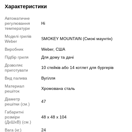
Характеристики
Автоматичне
регулювання
Ні
температури
Моделі грилів
SMOKEY MOUNTAIN (Смокі маунтін)
Weber
Виробник
Weber, США
Підбір гриля
Для дому та дачі
Дозволяє
10 стейків або 14 котлет для бургерів
приготувати
Вид палива
Вугілля
Материал
Хромована сталь
решіток
Діаметр
47
решітки (см.)
Габаритні
розміри
48 х 48 x 104
(ДхШхВ) (см.)
Вага (кг.)
24