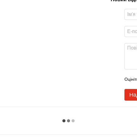
Оцініт
На