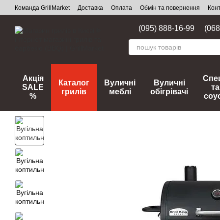
Перейти до основного контенту
Команда GrillMarket
Доставка
Оплата
Обмін та повернення
Кон
(095) 888-16-99
(068
Акція
Спец
Каталог
Вуличні
Вуличні
SALE
та
грилів
меблі
обігрівачі
%
соу