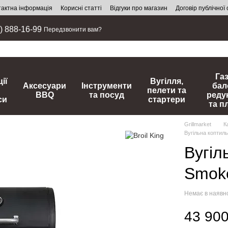
тактна інформація
Корисні статті
Відгуки про магазин
Договір публічної
) 888-16-99
Передзвонити вам?
Га
ії
Вугілля,
Аксесуари
Інструменти
бал
пелети та
BBQ
та посуд
реду
си
стартери
та п
Grillmarket
К
Вугільна коптиль
Вугіл
Smoke
Немає в наявн
43 900