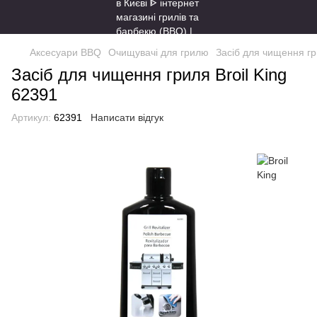
Аксесуари BBQ
Очищувачі для грилю
Засіб для чищення гр
Засіб для чищення гриля Broil King
62391
Артикул:
62391
Написати відгук