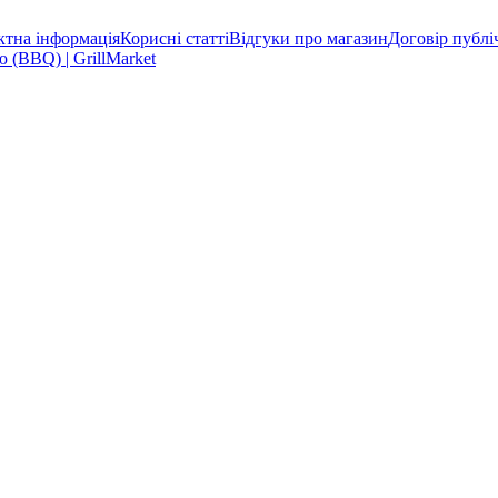
ктна інформація
Корисні статті
Відгуки про магазин
Договір публі