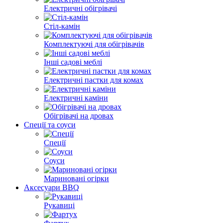
Електричні обігрівачі
Стіл-камін
Комплектуючі для обігрівачів
Інші садові меблі
Електричні пастки для комах
Електричні каміни
Обігрівачі на дровах
Спеції та соуси
Спеції
Соуси
Мариновані огірки
Аксесуари BBQ
Рукавиці