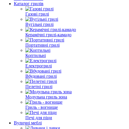
Каталог грилів
Газові грилі
Вугільні грилі
Керамічні грилі-камадо
Портативні грилі
Коптильні
Електрогрилі
Вбудовані грилі
Пелетні грилі
Модульна гриль зона
Гриль - вогнище
Печі для піци
Вуличні меблі