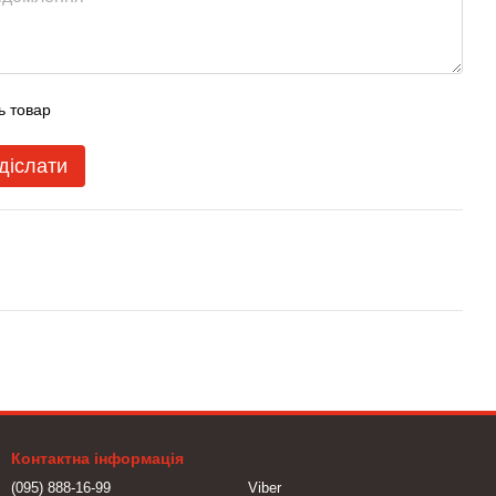
ь товар
діслати
Контактна інформація
(095) 888-16-99
Viber