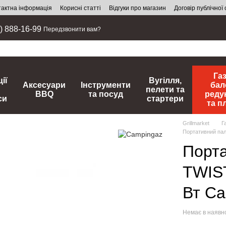
тактна інформація
Корисні статті
Відгуки про магазин
Договір публічної
) 888-16-99
Передзвонити вам?
Га
ії
Вугілля,
Аксесуари
Інструменти
бал
пелети та
BBQ
та посуд
реду
си
стартери
та п
Grillmarket
Г
Портативний па
Порта
TWIS
Вт Ca
Немає в наявн