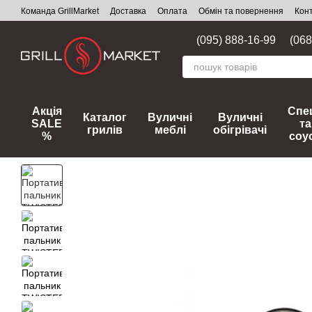
Перейти до основного контенту
Команда GrillMarket
Доставка
Оплата
Обмін та повернення
Кон
(095) 888-16-99
(068
Акція
Спец
Каталог
Вуличні
Вуличні
SALE
та
грилів
меблі
обігрівачі
%
соу