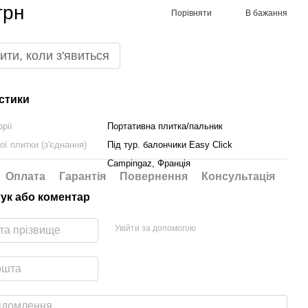
грн
Порівняти
В бажання
ити, коли з'явиться
стики
орії
Портативна плитка/пальник
ої плитки (з'єднання)
Під тур. балончики Easy Click
Campingaz, Франція
Оплата
Гарантія
Повернення
Консультація
гук або коментар
Увійти за допомогою