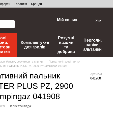
 оферти
Гарантія
Бренди
Мій кошик
Укр
зові
Розумні
Перголи,
они,
Комплектуючі
вазони
навіси,
ктори
для грилів
та
альтанки
литки
добрива
азові балони, редуктори та плитки
Портативні газові плитки
льник TWISTER PLUS PZ, 2900 Вт Campingaz 041908
тивний пальник
Артикул
041908
TER PLUS PZ, 2900
mpingaz 041908
ості
Написати відгук