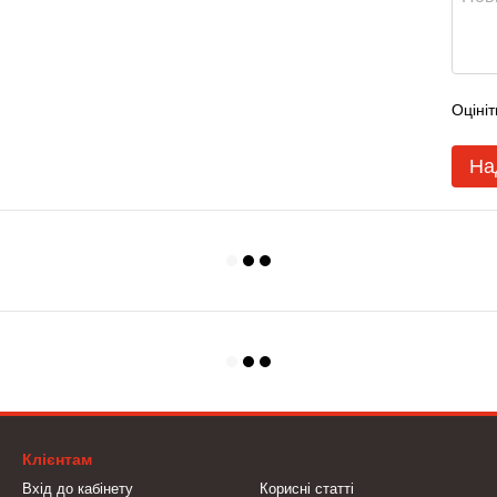
Оцініт
На
Клієнтам
Вхід до кабінету
Корисні статті