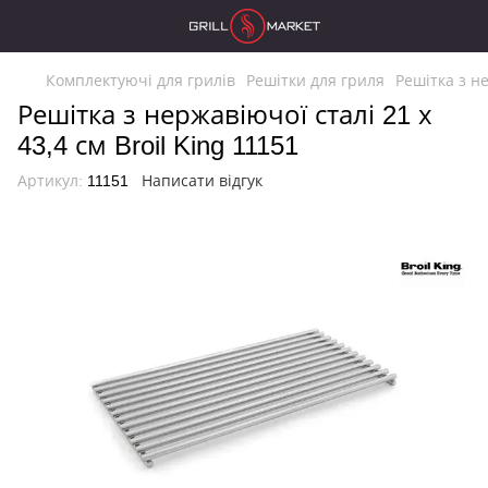
Комплектуючі для грилів
Решітки для гриля
Решітка з не
Решітка з нержавіючої сталі 21 х
43,4 см Broil King 11151
Артикул:
11151
Написати відгук