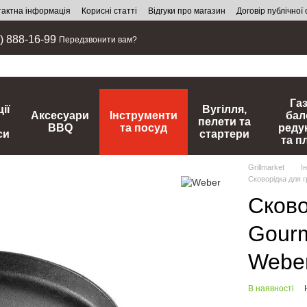
тактна інформація
Корисні статті
Відгуки про магазин
Договір публічної
) 888-16-99
Передзвонити вам?
Га
ії
Вугілля,
Аксесуари
Інструменти
бал
пелети та
BBQ
та посуд
реду
си
стартери
та п
Grillmarket
І
Сковорідка для 
Сково
Gour
Webe
В наявності