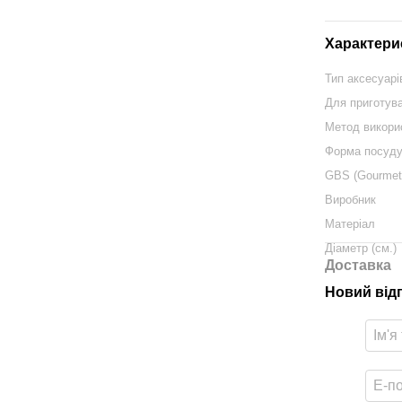
Характери
Тип аксесуарі
Для приготув
Метод викори
Форма посуд
GBS (Gourmet
Виробник
Матеріал
Діаметр (см.)
Доставка
Новий від