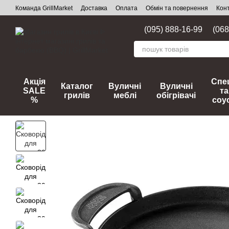
Перейти до основного контенту
Команда GrillMarket
Доставка
Оплата
Обмін та повернення
Кон
(095) 888-16-99
(068
Акція
Спец
Каталог
Вуличні
Вуличні
SALE
та
грилів
меблі
обігрівачі
%
соу