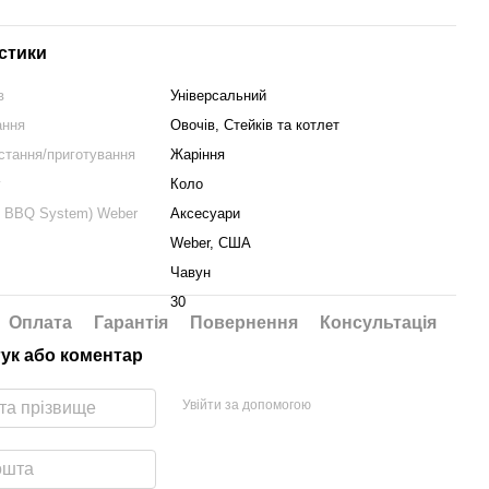
стики
в
Універсальний
ання
Овочів, Стейків та котлет
стання/приготування
Жаріння
у
Коло
 BBQ System) Weber
Аксесуари
Weber, США
Чавун
30
Оплата
Гарантія
Повернення
Консультація
гук або коментар
Увійти за допомогою