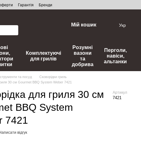
 оферти
Гарантія
Бренди
Мій кошик
Укр
зові
Розумні
Перголи,
они,
Комплектуючі
вазони
навіси,
ктори
для грилів
та
альтанки
литки
добрива
нструменти та посуд
Сковорідки гриль
гриля 30 см Gourmet BBQ System Weber 7421
рідка для гриля 30 см
Артикул
7421
met BBQ System
r 7421
Написати відгук