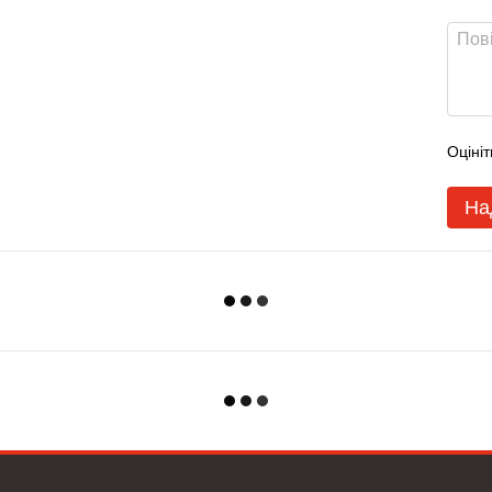
Оцініт
На