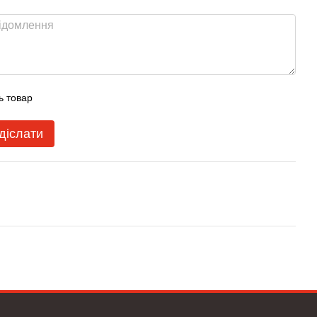
ь товар
діслати