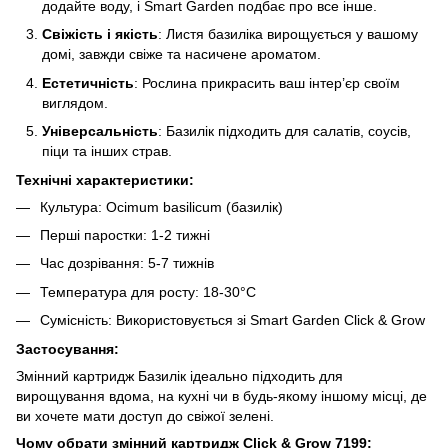
додайте воду, і Smart Garden подбає про все інше.
Свіжість і якість
: Листя базиліка вирощується у вашому
домі, завжди свіже та насичене ароматом.
Естетичність
: Рослина прикрасить ваш інтер’єр своїм
виглядом.
Універсальність
: Базилік підходить для салатів, соусів,
піци та інших страв.
Технічні характеристики:
Культура: Ocimum basilicum (базилік)
Перші паростки: 1-2 тижні
Час дозрівання: 5-7 тижнів
Температура для росту: 18-30°C
Сумісність: Використовується зі Smart Garden Click & Grow
Застосування:
Змінний картридж Базилік ідеально підходить для
вирощування вдома, на кухні чи в будь-якому іншому місці, де
ви хочете мати доступ до свіжої зелені.
Чому обрати змінний картридж Click & Grow 7199: