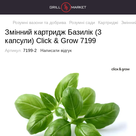
Розумні вазони та добрива
Розумні сади
Картриджі
Змінний
Змінний картридж Базилік (3
капсули) Click & Grow 7199
Артикул:
7199-2
Написати відгук