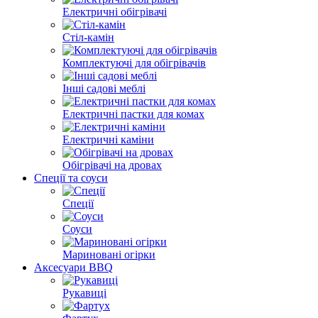
Електричні обігрівачі
Стіл-камін
Комплектуючі для обігрівачів
Інші садові меблі
Електричні пастки для комах
Електричні каміни
Обігрівачі на дровах
Спеції та соуси
Спеції
Соуси
Мариновані огірки
Аксесуари BBQ
Рукавиці