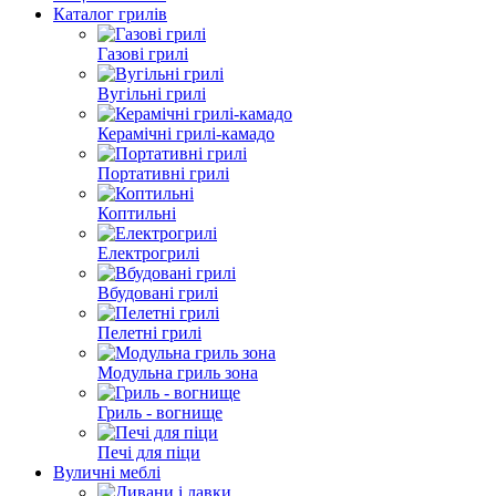
Каталог грилів
Газові грилі
Вугільні грилі
Керамічні грилі-камадо
Портативні грилі
Коптильні
Електрогрилі
Вбудовані грилі
Пелетні грилі
Модульна гриль зона
Гриль - вогнище
Печі для піци
Вуличні меблі