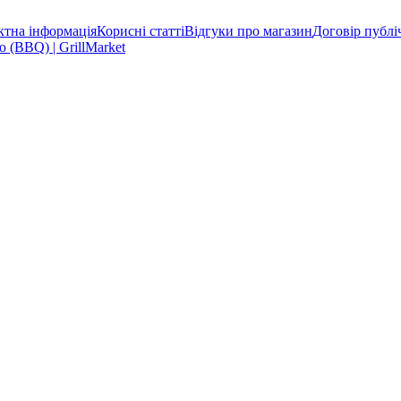
ктна інформація
Корисні статті
Відгуки про магазин
Договір публі