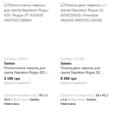
Артикул: 230643
Артикул: 232296
Santos
Santos
Плита-планча чавунна для
Планча-деко чавунна для
грилів Napoleon Rogue 425 і
грилів Napoleon Rogue SE
Rogue XT 425/625 SANTOS
425/525/625 і Freestyle 365/425
3 190 грн
8 290 грн
230643
SANTOS 232296
Немає в наявності
Немає в наявності
Габаритні розміри (см.)
45,1 х
Габаритні розміри (см.)
28 x 45,1
29,5
Виробник
Santos,
x 4,6
Виробник
Santos,
Німеччина
Німеччина