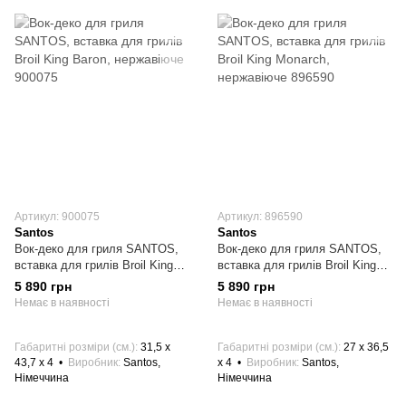
Артикул: 900075
Артикул: 896590
Santos
Santos
Вок-деко для гриля SANTOS,
Вок-деко для гриля SANTOS,
вставка для грилів Broil King
вставка для грилів Broil King
Baron, нержавіюче 900075
Monarch, нержавіюче 896590
5 890 грн
5 890 грн
Немає в наявності
Немає в наявності
Габаритні розміри (см.)
31,5 х
Габаритні розміри (см.)
27 x 36,5
43,7 х 4
Виробник
Santos,
x 4
Виробник
Santos,
Німеччина
Німеччина