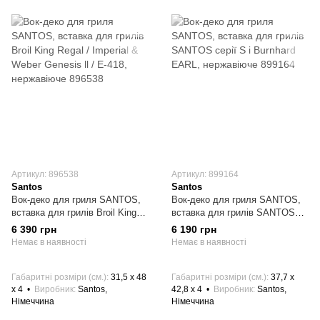
Артикул: 896538
Артикул: 899164
Santos
Santos
Вок-деко для гриля SANTOS,
Вок-деко для гриля SANTOS,
вставка для грилів Broil King
вставка для грилів SANTOS
Regal / Imperial & Weber
серії S і Burnhard EARL,
6 390 грн
6 190 грн
Genesis ll / E-418, нержавіюче
нержавіюче 899164
Немає в наявності
Немає в наявності
896538
Габаритні розміри (см.)
31,5 x 48
Габаритні розміри (см.)
37,7 x
x 4
Виробник
Santos,
42,8 x 4
Виробник
Santos,
Німеччина
Німеччина