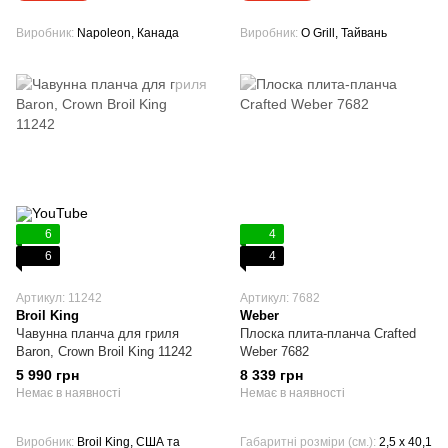
Виробник
Napoleon, Канада
Виробник
O Grill, Тайвань
6
4
6
4
Артикул: 11242
Артикул: 7682
Broil King
Weber
Чавунна планча для гриля
Плоска плита-планча Crafted
Baron, Crown Broil King 11242
Weber 7682
5 990 грн
8 339 грн
Немає в наявності
Немає в наявності
Виробник
Broil King, США та
Габаритні розміри (см.)
2,5 x 40,1