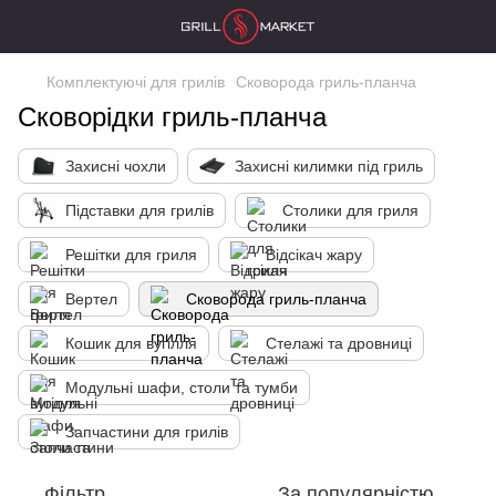
Комплектуючі для грилів
Сковорода гриль-планча
Сковорідки гриль-планча
Захисні чохли
Захисні килимки під гриль
Підставки для грилів
Столики для гриля
Решітки для гриля
Відсікач жару
Вертел
Сковорода гриль-планча
Кошик для вугілля
Стелажі та дровниці
Модульні шафи, столи та тумби
Запчастини для грилів
Фільтр
За популярністю