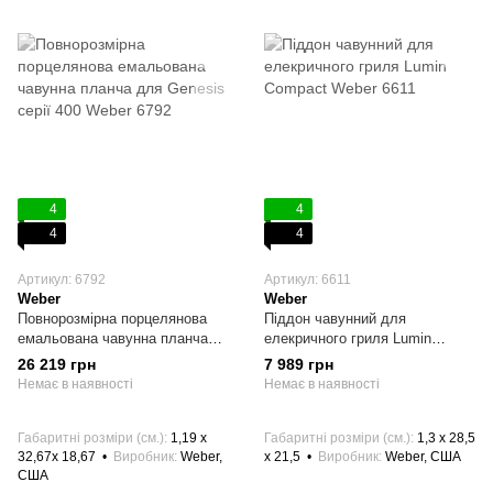
4
4
4
4
Артикул: 6792
Артикул: 6611
Weber
Weber
Повнорозмірна порцелянова
Піддон чавунний для
емальована чавунна планча
елекричного гриля Lumіn
для Genesis серії 400 Weber
Compact Weber 6611
26 219 грн
7 989 грн
6792
Немає в наявності
Немає в наявності
Габаритні розміри (см.)
1,19 x
Габаритні розміри (см.)
1,3 x 28,5
32,67x 18,67
Виробник
Weber,
x 21,5
Виробник
Weber, США
США