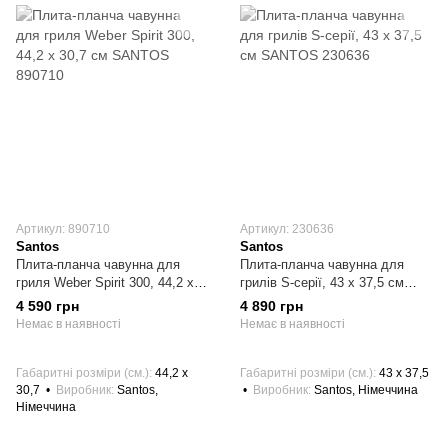
Артикул: 890710
Артикул: 230636
Santos
Santos
Плита-планча чавунна для
Плита-планча чавунна для
гриля Weber Spirit 300, 44,2 x
грилів S-серії, 43 x 37,5 см
30,7 см SANTOS 890710
SANTOS 230636
4 590 грн
4 890 грн
Немає в наявності
Немає в наявності
Габаритні розміри (см.)
44,2 x
Габаритні розміри (см.)
43 x 37,5
30,7
Виробник
Santos,
Виробник
Santos, Німеччина
Німеччина