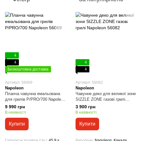
4
4
4
Безкоштовна доставка
4
Артикул: 56069
Артикул: 56082
Napoleon
Napoleon
Планча чавунна емальована
Чавунне деко для великої зони
для грилів P/PRO/700 Napoleon
SIZZLE ZONE газові грилі
56069
Napoleon 56082
9 990 грн
3 900 грн
В наявності
В наявності
Купити
Купити
Габаритні розміри (см.)
45,9 x
Виробник
Napoleon, Канада