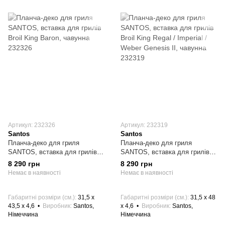
Артикул: 232326
Артикул: 232319
Santos
Santos
Планча-деко для гриля
Планча-деко для гриля
SANTOS, вставка для грилів
SANTOS, вставка для грилів
Broil King Baron, чавунна
Broil King Regal / Imperial /
8 290 грн
8 290 грн
232326
Weber Genesis II, чавунна
Немає в наявності
Немає в наявності
232319
Габаритні розміри (см.)
31,5 x
Габаритні розміри (см.)
31,5 х 48
43,5 x 4,6
Виробник
Santos,
х 4,6
Виробник
Santos,
Німеччина
Німеччина