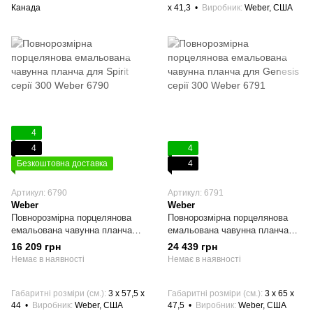
Канада
x 41,3
Виробник
Weber, США
4
4
4
Безкоштовна доставка
4
Артикул: 6790
Артикул: 6791
Weber
Weber
Повнорозмірна порцелянова
Повнорозмірна порцелянова
емальована чавунна планча
емальована чавунна планча
для Spirit серії 300 Weber 6790
для Genesis серії 300 Weber
16 209 грн
24 439 грн
6791
Немає в наявності
Немає в наявності
Габаритні розміри (см.)
3 x 57,5 x
Габаритні розміри (см.)
3 x 65 x
44
Виробник
Weber, США
47,5
Виробник
Weber, США