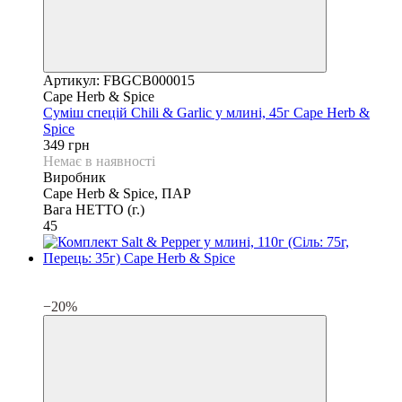
Артикул: FBGCB000015
Cape Herb & Spice
Суміш спецій Chili & Garlic у млині, 45г Cape Herb &
Spice
349 грн
Немає в наявності
Виробник
Cape Herb & Spice, ПАР
Вага НЕТТО (г.)
45
3
3
−20%