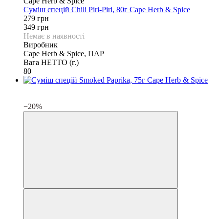
Cape Herb & Spice
Суміш спецій Chili Piri-Piri, 80г Cape Herb & Spice
279 грн
349 грн
Немає в наявності
Виробник
Cape Herb & Spice, ПАР
Вага НЕТТО (г.)
80
3
3
−20%