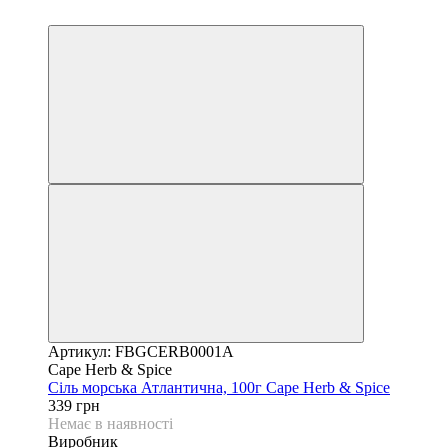
6
Артикул: FBGCERB0001A
Cape Herb & Spice
Сіль морська Атлантична, 100г Cape Herb & Spice
339 грн
Немає в наявності
Виробник