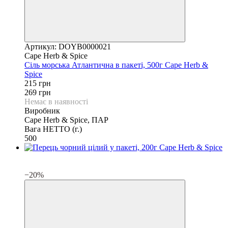
Артикул: DOYB0000021
Cape Herb & Spice
Сіль морська Атлантична в пакеті, 500г Cape Herb &
Spice
215 грн
269 грн
Немає в наявності
Виробник
Cape Herb & Spice, ПАР
Вага НЕТТО (г.)
500
3
3
−20%