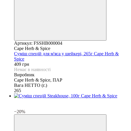
Артикул: FSSHB000004
Cape Herb & Spice
Суміш спецій для м'яса у шейкері, 265г Cape Herb &
Spice
409 грн
Немає в наявності
Виробник
Cape Herb & Spice, ПАР
Вага НЕТТО (г.)
265
3
3
−20%