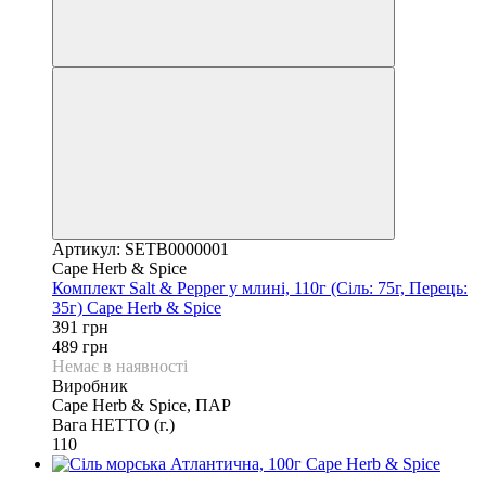
Артикул: SETB0000001
Cape Herb & Spice
Комплект Salt & Pepper у млині, 110г (Сіль: 75г, Перець:
35г) Cape Herb & Spice
391 грн
489 грн
Немає в наявності
Виробник
Cape Herb & Spice, ПАР
Вага НЕТТО (г.)
110
6