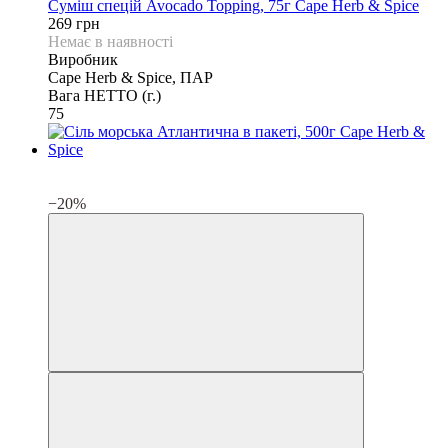
Суміш спецій Avocado Topping, 75г Cape Herb & Spice
269 грн
Немає в наявності
Виробник
Cape Herb & Spice, ПАР
Вага НЕТТО (г.)
75
3
3
−20%