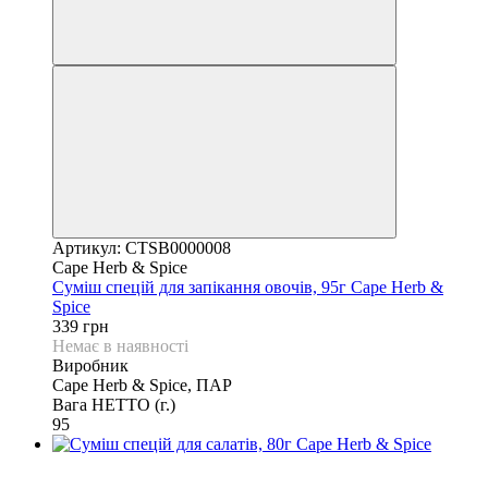
Артикул: CTSB0000008
Cape Herb & Spice
Суміш спецій для запікання овочів, 95г Cape Herb &
Spice
339 грн
Немає в наявності
Виробник
Cape Herb & Spice, ПАР
Вага НЕТТО (г.)
95
6
6