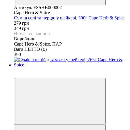
Артикул: FSSHB000002
Cape Herb & Spice
Суміш солі та перцю у шейкері, 390г Cape Herb & Spice
279 грн
349 грн
Немає в наявності
Виробник
Cape Herb & Spice, ПАР
Вага НЕТТО (г.)
390
3
3