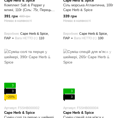
Cape Herb & Spice
Cape Herb & Spice
Комплект Salt & Pepper у
Сіль морська Атлантична, 100г
млині, 110г (Сіль: 75г, Перець:
Cape Herb & Spice
35г) Cape Herb & Spice
391 грн
339 грн
489 грн
Немає в наявності
Немає в наявності
Виробник
Cape Herb & Spice,
Виробник
Cape Herb & Spice,
ПАР
Вага НЕТТО (г.)
110
ПАР
Вага НЕТТО (г.)
100
3
3
3
−20%
3
Артикул: FSSHB000002
Артикул: FSSHB000004
Cape Herb & Spice
Cape Herb & Spice
Суміш солі та перцю у шейкері,
Суміш спецій для м'яса у