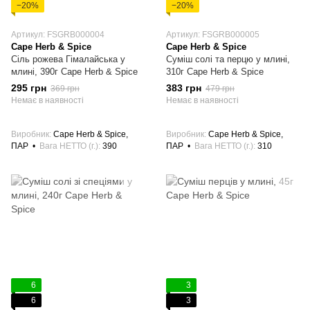
−20%
−20%
Артикул: FSGRB000004
Артикул: FSGRB000005
Cape Herb & Spice
Cape Herb & Spice
Сіль рожева Гімалайська у
Суміш солі та перцю у млині,
млині, 390г Cape Herb & Spice
310г Cape Herb & Spice
295 грн
383 грн
369 грн
479 грн
Немає в наявності
Немає в наявності
Виробник
Cape Herb & Spice,
Виробник
Cape Herb & Spice,
ПАР
Вага НЕТТО (г.)
390
ПАР
Вага НЕТТО (г.)
310
6
3
6
3