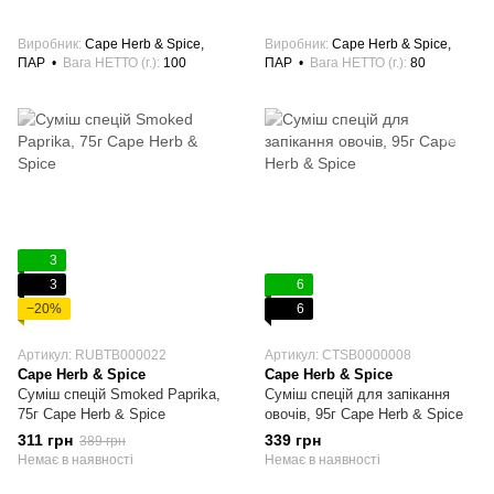
Виробник
Cape Herb & Spice,
Виробник
Cape Herb & Spice,
ПАР
Вага НЕТТО (г.)
100
ПАР
Вага НЕТТО (г.)
80
3
3
6
−20%
6
Артикул: RUBTB000022
Артикул: CTSB0000008
Cape Herb & Spice
Cape Herb & Spice
Суміш спецій Smoked Paprika,
Суміш спецій для запікання
75г Cape Herb & Spice
овочів, 95г Cape Herb & Spice
311 грн
339 грн
389 грн
Немає в наявності
Немає в наявності