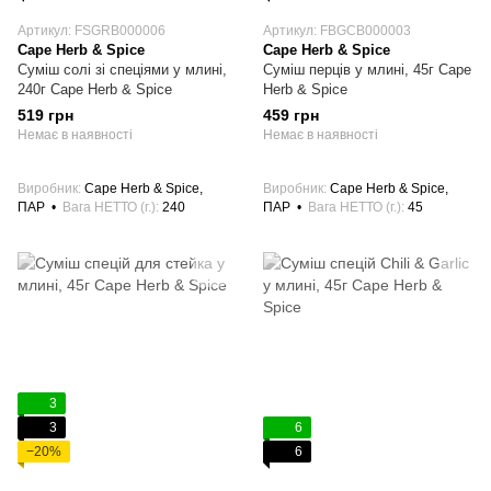
Артикул: FSGRB000006
Артикул: FBGCB000003
Cape Herb & Spice
Cape Herb & Spice
Суміш солі зі спеціями у млині,
Суміш перців у млині, 45г Cape
240г Cape Herb & Spice
Herb & Spice
519 грн
459 грн
Немає в наявності
Немає в наявності
Виробник
Cape Herb & Spice,
Виробник
Cape Herb & Spice,
ПАР
Вага НЕТТО (г.)
240
ПАР
Вага НЕТТО (г.)
45
3
3
6
−20%
6