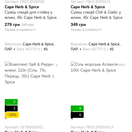
Артикул: FBGCB000008
Артикул: FBGCB000015
Cape Herb & Spice
Cape Herb & Spice
Суміш спецій для стейка у
Суміш спецій Chili & Garlic у
млині, 45г Cape Herb & Spice
млині, 45г Cape Herb & Spice
279 грн
349 грн
349 грн
Немає в наявності
Немає в наявності
Виробник
Cape Herb & Spice,
Виробник
Cape Herb & Spice,
ПАР
Вага НЕТТО (г.)
45
ПАР
Вага НЕТТО (г.)
45
3
3
6
−20%
6
Артикул: SETB0000001
Артикул: FBGCERB0001A