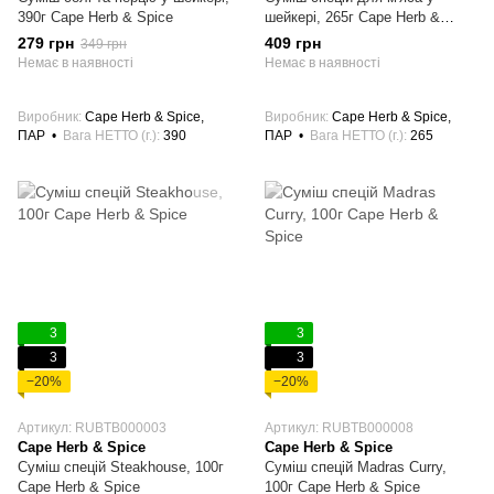
390г Cape Herb & Spice
шейкері, 265г Cape Herb &
Spice
279 грн
409 грн
349 грн
Немає в наявності
Немає в наявності
Виробник
Cape Herb & Spice,
Виробник
Cape Herb & Spice,
ПАР
Вага НЕТТО (г.)
390
ПАР
Вага НЕТТО (г.)
265
3
3
3
3
−20%
−20%
Артикул: RUBTB000003
Артикул: RUBTB000008
Cape Herb & Spice
Cape Herb & Spice
Суміш спецій Steakhouse, 100г
Суміш спецій Madras Curry,
Cape Herb & Spice
100г Cape Herb & Spice