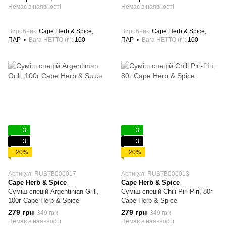
Немає в наявності
Немає в наявності
Виробник
Cape Herb & Spice,
Виробник
Cape Herb & Spice,
ПАР
Вага НЕТТО (г.)
100
ПАР
Вага НЕТТО (г.)
100
3
3
3
3
−20%
−20%
Артикул: RUBTB000017
Артикул: RUBTB000013
Cape Herb & Spice
Cape Herb & Spice
Суміш спецій Argentinian Grill,
Суміш спецій Chili Piri-Piri, 80г
100г Cape Herb & Spice
Cape Herb & Spice
279 грн
279 грн
349 грн
349 грн
Немає в наявності
Немає в наявності