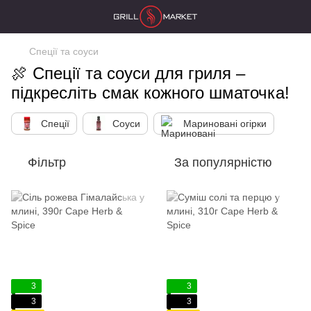
Спеції та соуси
🍖 Спеції та соуси для гриля –
підкресліть смак кожного шматочка!
Спеції
Соуси
Мариновані огірки
Фільтр
За популярністю
3
3
3
3