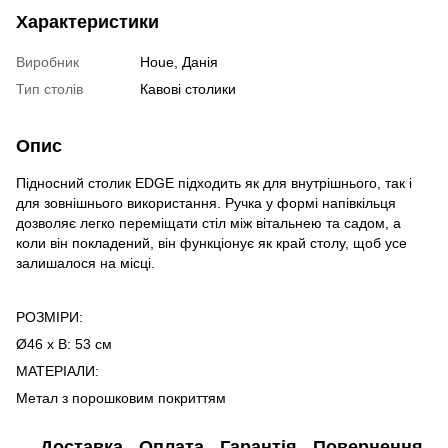
Характеристики
Виробник
Houe, Данія
Тип столів
Кавові столики
Опис
Підносний столик EDGE підходить як для внутрішнього, так і
для зовнішнього використання. Ручка у формі напівкільця
дозволяє легко переміщати стіл між вітальнею та садом, а
коли він покладений, він функціонує як край столу, щоб усе
залишалося на місці.
РОЗМІРИ:
Ø46 х В: 53 см
МАТЕРІАЛИ:
Метал з порошковим покриттям
Доставка
Оплата
Гарантія
Повернення