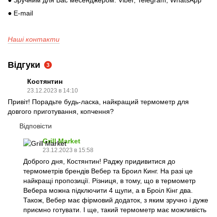
● Зручним для Вас месенджером: Viber, Telegram, WhatsApp
● E-mail
Наші контакти
Відгуки
3
Костянтин
23.12.2023 в 14:10
Привіт! Порадьте будь-ласка, найкращий термометр для
довгого приготування, копчення?
Відповісти
Grill Market
23.12.2023 в 15:58
Доброго дня, Костянтин! Раджу придивитися до
термометрів брендів Вебер та Броил Кинг. На разі це
найкращі пропозиції. Різниця, в тому, що в термометр
Вебера можна підключити 4 щупи, а в Броіл Кінг два.
Також, Вебер має фірмовий додаток, з яким зручно і дуже
приємно готувати. І ще, такий термометр має можливість