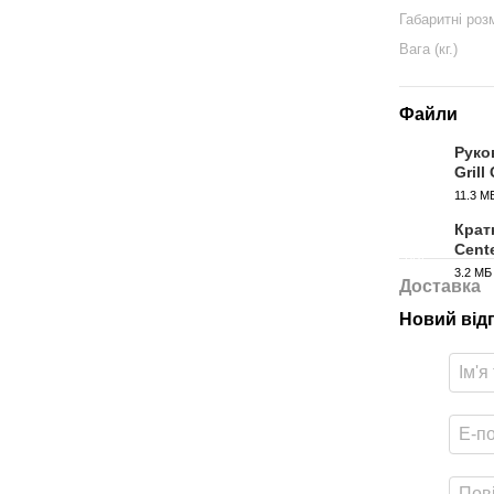
Габаритні роз
Вага (кг.)
Файли
Руко
Grill
PDF
11.3 М
Крат
Cent
PDF
3.2 МБ
Доставка
Новий від