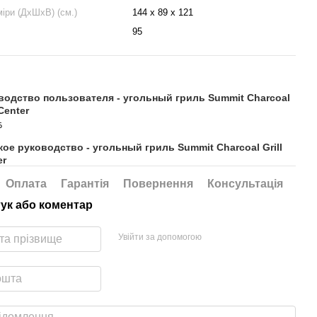
міри (ДхШхВ) (см.)
144 х 89 x 121
95
водство пользователя - угольный гриль Summit Charcoal
 Center
Б
кое руководство - угольный гриль Summit Charcoal Grill
er
Оплата
Гарантія
Повернення
Консультація
гук або коментар
Увійти за допомогою