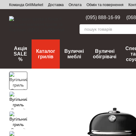
Перейти до основного контенту
Команда GrillMarket
Доставка
Оплата
Обмін та повернення
Кон
(095) 888-16-99
(068
Акція
Спец
Каталог
Вуличні
Вуличні
SALE
та
грилів
меблі
обігрівачі
%
соу