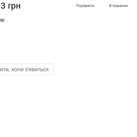
3 грн
Порівняти
В бажання
лір
ити, коли з'явиться