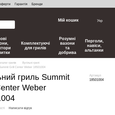
 оферти
Гарантія
Бренди
Мій кошик
Укр
зові
Розумні
Перголи,
они,
Комплектуючі
вазони
навіси,
ктори
для грилів
та
альтанки
литки
добрива
аталог грилів
Вугільні грилі
Summit Grill Center Weber 18501004
ьний гриль Summit
Артикул
18501004
 Center Weber
1004
ості
Написати відгук