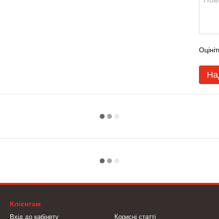
Оцініт
На
Клієнтам
Вхід до кабінету
Корисні статті