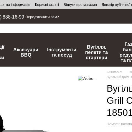
тактна інформація
Корисні статті
Відгуки про магазин
Договір публічної
) 888-16-99
Передзвонити вам?
Га
ії
Вугілля,
Аксесуари
Інструменти
бал
пелети та
BBQ
та посуд
реду
си
стартери
та п
Grillmarket
К
Вугільний гриль 
Вугіл
Grill
1850
Немає в наявн