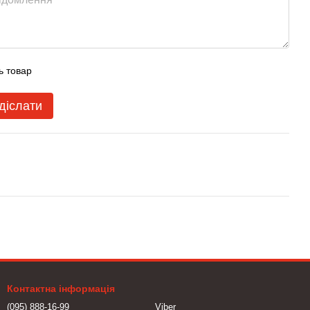
ь товар
діслати
Контактна інформація
(095) 888-16-99
Viber