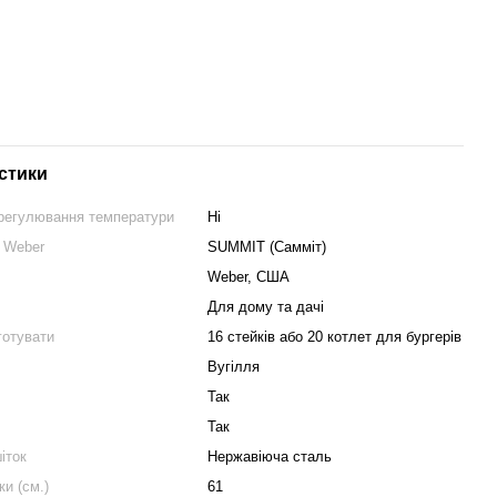
стики
регулювання температури
Ні
в Weber
SUMMIT (Самміт)
Weber, США
Для дому та дачі
готувати
16 стейків або 20 котлет для бургерів
Вугілля
Так
Так
іток
Нержавіюча сталь
ки (см.)
61