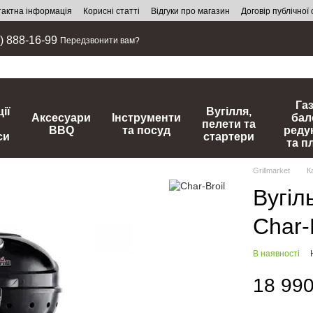
тактна інформація
Корисні статті
Відгуки про магазин
Договір публічної
) 888-16-99
Передзвонити вам?
Га
ії
Вугілля,
Аксесуари
Інструменти
бал
пелети та
BBQ
та посуд
реду
си
стартери
та п
Grillmarket
К
Вугіл
Char-
В наявності
18 990