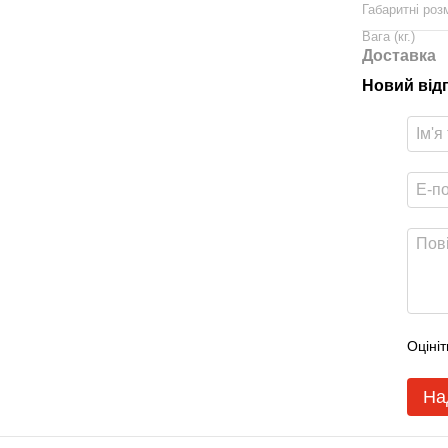
Габаритні роз
Вага (кг.)
Доставка
Новий від
Оцініт
На