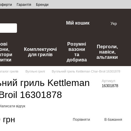
 оферти
Гарантія
Бренди
Мій кошик
Укр
зові
Розумні
Перголи,
они,
Комплектуючі
вазони
навіси,
ктори
для грилів
та
альтанки
литки
добрива
аталог грилів
Вугільні грилі
Вугільний гриль Kettleman Char-Broil 16301878
ьний гриль Kettleman
Артикул
16301878
Broil 16301878
Написати відгук
 грн
Порівняти
В бажання