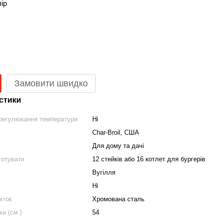
лір
Замовити швидко
стики
регулювання температури
Ні
Char-Broil, США
Для дому та дачі
готувати
12 стейків або 16 котлет для бургерів
Вугілля
Ні
іток
Хромована сталь
ки (см.)
54