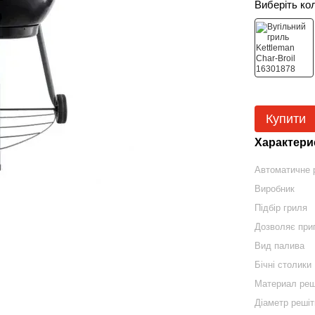
Виберіть ко
Купити
Характери
Автоматичне 
Виробник
Підбір гриля
Дозволяє при
Вид палива
Бічні столики
Материал реш
Діаметр решіт