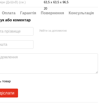
міри (ДхШхВ) (см.)
63,5 х 63,5 x 96,5
20
Оплата
Гарантія
Повернення
Консультація
гук або коментар
Увійти за допомогою
ь товар
діслати