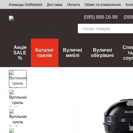
Перейти до основного контенту
Команда GrillMarket
Доставка
Оплата
Обмін та повернення
Кон
(095) 888-16-99
(068
Акція
Спец
Каталог
Вуличні
Вуличні
SALE
та
грилів
меблі
обігрівачі
%
соу