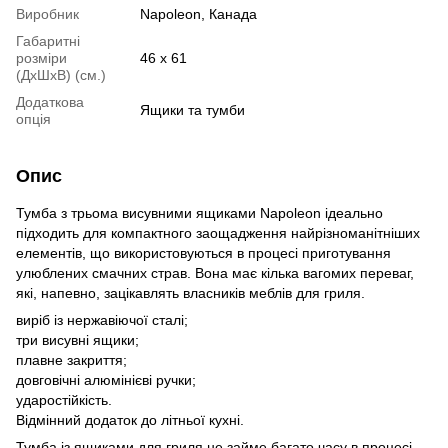
Виробник
Napoleon, Канада
Габаритні
розміри
46 х 61
(ДхШхВ) (см.)
Додаткова
Ящики та тумби
опція
Опис
Тумба з трьома висувними ящиками Napoleon ідеально
підходить для компактного заощадження найрізноманітніших
елементів, що використовуються в процесі приготування
улюблених смачних страв. Вона має кілька вагомих переваг,
які, напевно, зацікавлять власників меблів для гриля.
виріб із нержавіючої сталі;
три висувні ящики;
плавне закриття;
довговічні алюмінієві ручки;
ударостійкість.
Відмінний додаток до літньої кухні.
Тумба із ящиками для гриля не займе багато часу в процесі