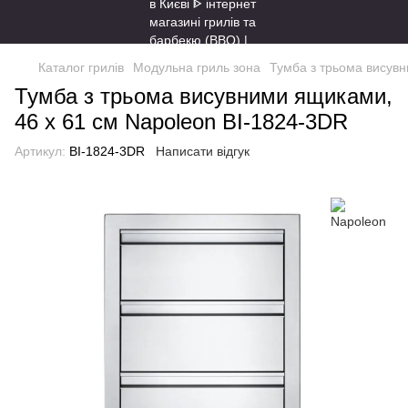
Каталог грилів
Модульна гриль зона
Тумба з трьома висувн
Тумба з трьома висувними ящиками,
46 х 61 см Napoleon BI-1824-3DR
Артикул:
BI-1824-3DR
Написати відгук