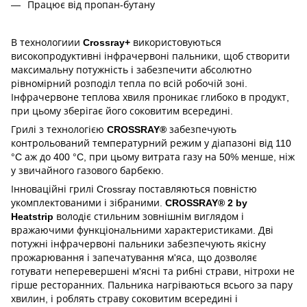
Працює від пропан-бутану
В технологиии
Crossray+
використовуються
високопродуктивні інфрачервоні пальники, щоб створити
максимальну потужність і забезпечити абсолютно
рівномірний розподіл тепла по всій робочій зоні.
Інфрачервоне теплова хвиля проникає глибоко в продукт,
при цьому зберігає його соковитим всередині.
Грилі з технологією
CROSSRAY®
забезпечують
контрольований температурний режим у діапазоні від 110
°C аж до 400 °C, при цьому витрата газу на 50% менше, ніж
у звичайного газового барбекю.
Інноваційні грилі Crossray поставляються повністю
укомплектованими і зібраними.
CROSSRAY® 2 by
Heatstrip
володіє стильним зовнішнім виглядом і
вражаючими функціональними характеристиками. Дві
потужні інфрачервоні пальники забезпечують якісну
прожарювання і запечатування м'яса, що дозволяє
готувати неперевершені м'ясні та рибні страви, нітрохи не
гірше ресторанних. Пальника нагріваються всього за пару
хвилин, і роблять страву соковитим всередині і