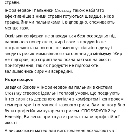
страви.
Інфрачервоні пальники Crossray також набагато
ефективніше з ними страви готуються швидше, ніж з
традиційними пальниками і, відповідно, споживають
менше газу.
Оскільки конфорки не знаходяться безпосередньо під
варильною поверхнею, жир і соки з продуктів не
потрапляють на вогонь, це зменшує кількість диму і
зводить ризик мимовільного загоряння до мінімуму. Жир
не підгорає, що сприятливо позначається на якості
приготування, так як продукти не підгорають,
залишаючись сирими всередині.
Як це працює
Завдяки боковим інфрачервоним пальників система
Crossray створює ідеальні теплові умови, що поєднують
інтенсивність деревного вугілля з комфортом і контролем
температури і потужності газового гриля. Вам не потрібно
бути професійним кухарем з грилем CROSSRAY® 2 by
Heatstrip, Ви легко приготуєте гриль страви професійної
якості.
А високоякісні матеріали виготовлення дозволяють з