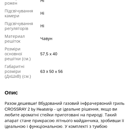
Ні
рожен
Підсвічування
Ні
камери
Підсвічування
Ні
регуляторів
Материал
Чавун
решіток
Розміри
основної
57,5 x 40
решітки (см.)
Габаритні
розміри
63 х 50 x 56
(ДхШхВ) (см.)
Опис
Разом дешевше! Вбудований газовий інфрачервоний гриль
CROSSRAY 2 by Heatstrip - це ідеальне рішення, якщо ви
любите ароматні стейки приготовані на природі. Такий
апарат стане прикрасою літнього майданчика, зробивши її
ідеальною і функціональною. У комплекті з тумбою