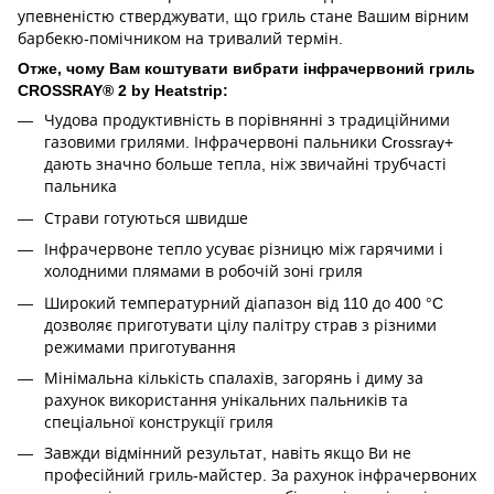
упевненістю стверджувати, що гриль стане Вашим вірним
барбекю-помічником на тривалий термін.
Отже, чому Вам коштувати вибрати інфрачервоний гриль
CROSSRAY® 2 by Heatstrip:
Чудова продуктивність в порівнянні з традиційними
газовими грилями. Інфрачервоні пальники Crossray+
дають значно больше тепла, ніж звичайні трубчасті
пальника
Страви готуються швидше
Інфрачервоне тепло усуває різницю між гарячими і
холодними плямами в робочій зоні гриля
Широкий температурний діапазон від 110 до 400 °C
дозволяє приготувати цілу палітру страв з різними
режимами приготування
Мінімальна кількість спалахів, загорянь і диму за
рахунок використання унікальних пальників та
спеціальної конструкції гриля
Завжди відмінний результат, навіть якщо Ви не
професійний гриль-майстер. За рахунок інфрачервоних