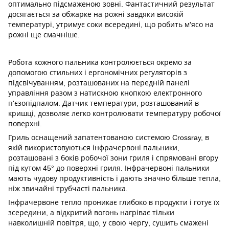
оптимально підсмаженою зовні. Фантастичний результат
досягається за обжарке на рожні завдяки високій
температурі, утримує соки всередині, що робить м'ясо на
рожні ще смачніше.
Робота кожного пальника контролюється окремо за
допомогою стильних і ергономічних регуляторів з
підсвічуванням, розташованих на передній панелі
управління разом з натискною кнопкою електронного
п'єзопідпалом. Датчик температури, розташований в
кришці, дозволяє легко контролювати температуру робочої
поверхні.
Гриль оснащений запатентованою системою Crossray, в
якій використовуються інфрачервоні пальники,
розташовані з боків робочої зони гриля і спрямовані вгору
під кутом 45° до поверхні гриля. Інфрачервоні пальники
мають чудову продуктивність і дають значно більше тепла,
ніж звичайні трубчасті пальника.
Інфрачервоне тепло проникає глибоко в продукти і готує їх
зсередини, а відкритий вогонь нагріває тільки
навколишній повітря, що, у свою чергу, сушить смажені