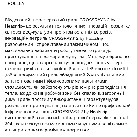
TROLLEY.
Вбудований інфрачервоний гриль CROSSRAY® 2 by
Heatstrip– це результат технологічних інновацій і розвитку
світової BBQ-культури протягом останніх 10 років.
Інноваційний гриль CROSSRAY® 2 by Heatstrip
розроблений і спроектований таким чином, щоб
максимально наблизити роботу газового гриля до
приготування на розжареному вугіллі. У ньому зібрано все
найкраще, що є в арсеналі сучасних досягнень у сфері
газових грилів на сьогоднішній день. Цей високоякісний і
добре продуманий гриль обладнаний 2-ма унікальними
запатентованими інфрачервоними пальниками
CROSSRAY®, які забезпечують рівномірне розподілення
тепла, аж до країв робочої зони без спалахів, загорянь і
диму. Гриль простий у використанні і гарантує чудові
результати приготування, навіть якщо Ви не професіонал!
Інфрачервоний гриль CROSSRAY® 2 by Heatstrip
виготовлений з високоякісної харчової нержавіючої сталі
304 і комплектується масивными чавунними решітками з
антипригарним керамічним покриттям.