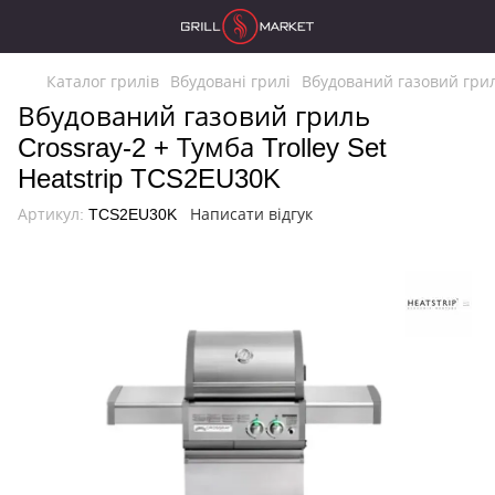
Каталог грилів
Вбудовані грилі
Вбудований газовий гриль
Вбудований газовий гриль
Crossray-2 + Тумба Trolley Set
Heatstrip TCS2EU30K
Артикул:
TCS2EU30K
Написати відгук