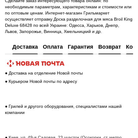
Сделайте заказ интересующего товара онлайн: по
необходимым параметрам, характеристикам и стоимости или
по оптовым ценам. Интернет-магазин Грильмаркет
осуществляет отправку Доcка разделочная для мяса Broil King
Deluxe 68428 по всей Украине: Одесса, Харьков, Днепр,
Львов, Запорожье, Винница, Хмельницкий и др.
Доставка
Оплата
Гарантия
Возврат
Кон
● Доставка на отделение Новой почты
● Курьером Новой почты по адресу
● Грилей и другого оборудования, специалистами нашей
компании
●
Киев, ул. 49-я Садовая, 23 участок (Осокорки, ст. метро