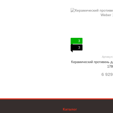
3
3
Артикул:
Керамический противень д
178
6 929
Каталог