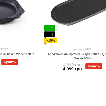
3
3
−15%
 17887
Артикул: 6465
ля выпечки Weber 17887
Керамический противень для грилей Q1
Weber 6465
Купить
4 819 грн
Купить
4 099 грн