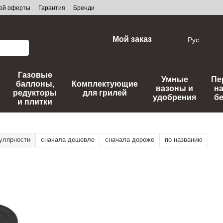
ной оферты
Гарантия
Бренди
Мой заказ
Рус
Газовые
Умные
Пе
баллоны,
Комплектующие
вазоны и
н
редукторы
для грилей
удобрения
б
и плитки
улярности
сначала дешевле
сначала дороже
по названию