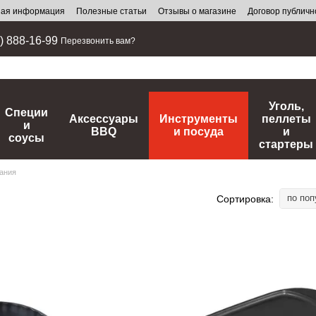
ная информация
Полезные статьи
Отзывы о магазине
Договор публич
) 888-16-99
Перезвонить вам?
Уголь,
Специи
Аксессуары
Инструменты
пеллеты
и
BBQ
и посуда
и
соусы
стартеры
ания
по поп
Сортировка: