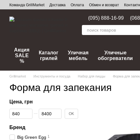
Перейти к основному контенту
Команда GrillMarket
Доставка
Оплата
Обмен и возврат
Контакт
(095) 888-16-99
(068
Акция
Каталог
Уличная
Уличные
SALE
грилей
мебель
обогреватели
%
Grillmarket
Инструменты и посуда
Набор для пиццы
Форма для запек
Форма для запекания
Цена, грн
От Цена, грн
До Цена, грн
OK
Бренд
1
Big Green Egg