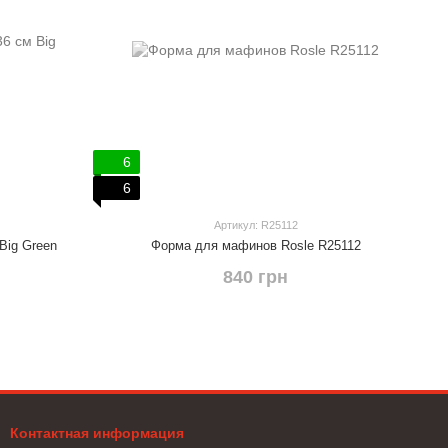
6
6
Артикул: R25112
Big Green
Форма для мафинов Rosle R25112
840 грн
Контактная информация