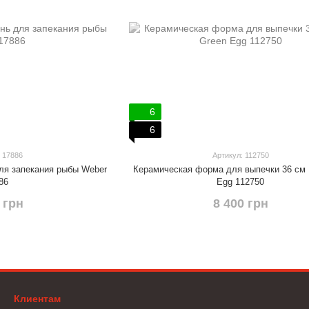
6
6
 17886
Артикул: 112750
ля запекания рыбы Weber
Керамическая форма для выпечки 36 см 
86
Egg 112750
 грн
8 400 грн
Клиентам