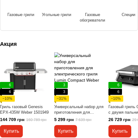
Газовые грили
Угольные грили
Газовые
Специи
обогреватели
Акция
6
3
6
6
3
6
−10%
−31%
−10%
Гриль газовый Genesis
Универсальный набор для
Газовый гриль
EPX-435W Weber 1501949
приготовления для
с двумя пальн
электрического гриля
Cozze 90502
144 709 грн
5 299 грн
26 729 грн
160 789 грн
7 639 грн
29 
Lumin Compact Weber
6613
Купить
Купить
Купить