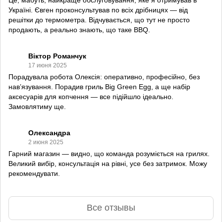
Україні. Євген проконсультував по всіх дрібницях — від
решітки до термометра. Відчувається, що тут не просто
продають, а реально знають, що таке BBQ.
Віктор Романчук
17 июня 2025
Порадувала робота Олексія: оперативно, професійно, без
нав’язування. Порадив гриль Big Green Egg, а ще набір
аксесуарів для копчення — все підійшло ідеально.
Замовлятиму ще.
Олександра
2 июня 2025
Гарний магазин — видно, що команда розуміється на грилях.
Великий вибір, консультація на рівні, усе без затримок. Можу
рекомендувати.
Все отзывы