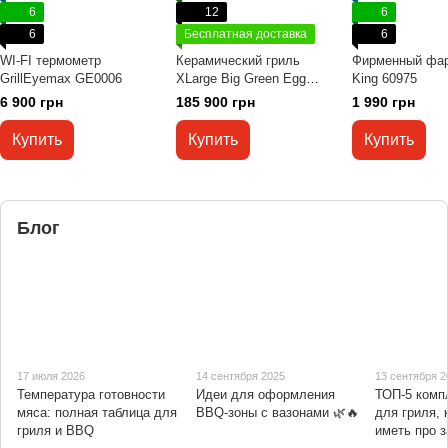
6
12
6
6
Бесплатная доставка
6
WI-FI термометр
Керамический гриль
Фирменный фарт
GrillEyemax GE0006
XLarge Big Green Egg
King 60975
117649
6 900 грн
185 900 грн
1 990 грн
Купить
Купить
Купить
Блог
17 июля 2026
14 сентября 2025
13 сентября 2
Температура готовности
Идеи для оформления
ТОП-5 ком
мяса: полная таблица для
BBQ-зоны с вазонами 🌿🔥
для гриля, 
гриля и BBQ
иметь про з