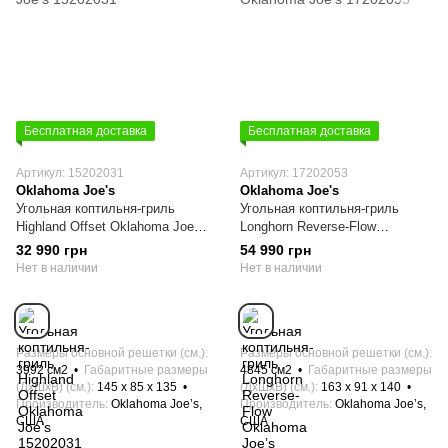
Бесплатная доставка
Бесплатная доставка
Артикул: 15202031
Артикул: 17202053
Oklahoma Joe's
Oklahoma Joe's
Угольная коптильня-гриль
Угольная коптильня-гриль
Highland Offset Oklahoma Joe’s
Longhorn Reverse-Flow
15202031
Oklahoma Joe’s 17202053
32 990 грн
54 990 грн
Нет в наличии
Нет в наличии
Размеры основной решетки (см.)
Размеры основной решетки (см.)
3992 см2
Габаритные размеры
4845 см2
Габаритные размеры
(ДхШхВ) (см.)
145 x 85 x 135
(ДхШхВ) (см.)
163 x 91 x 140
Производитель
Oklahoma Joe’s,
Производитель
Oklahoma Joe’s,
США
США