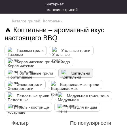
Каталог грилей
Коптильни
🔥 Коптильни – ароматный вкус
настоящего BBQ
Газовые грили
Угольные грили
Керамические грили-камадо
Портативные грили
Коптильни
Электрогрили
Встраиваемые грили
Пеллетные грили
Модульная гриль зона
Гриль - кострище
Печи для пиццы
Фильтр
По популярности