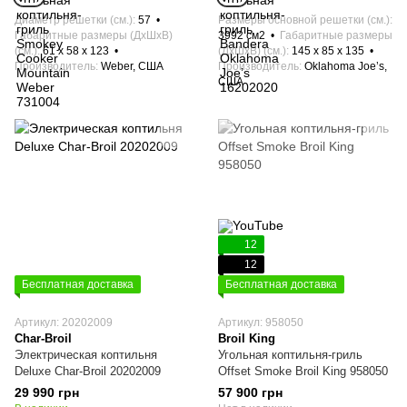
Диаметр решетки (см.)
57
Размеры основной решетки (см.)
Габаритные размеры (ДхШхВ)
3992 см2
Габаритные размеры
(см.)
61 х 58 x 123
(ДхШхВ) (см.)
145 x 85 x 135
Производитель
Weber, США
Производитель
Oklahoma Joe’s,
США
12
12
Бесплатная доставка
Бесплатная доставка
Артикул: 20202009
Артикул: 958050
Char-Broil
Broil King
Электрическая коптильня
Угольная коптильня-гриль
Deluxe Char-Broil 20202009
Offset Smoke Broil King 958050
29 990 грн
57 900 грн