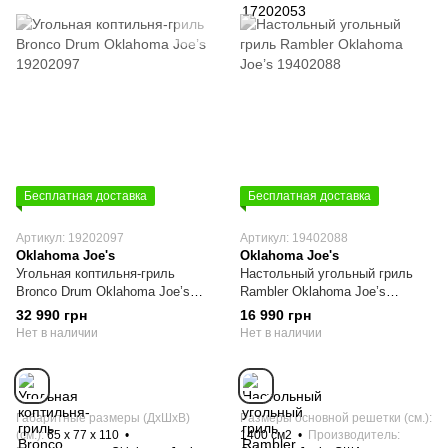
Бесплатная доставка
Бесплатная доставка
Артикул: 19202097
Артикул: 19402088
Oklahoma Joe's
Oklahoma Joe's
Угольная коптильня-гриль
Настольный угольный гриль
Bronco Drum Oklahoma Joe’s
Rambler Oklahoma Joe’s
19202097
19402088
32 990 грн
16 990 грн
Нет в наличии
Нет в наличии
Габаритные размеры (ДхШхВ)
Размеры основной решетки (см.)
(см.)
65 х 77 x 110
1400 см2
Производитель