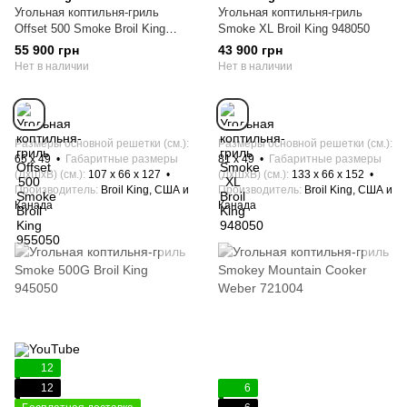
Угольная коптильня-гриль
Угольная коптильня-гриль
Offset 500 Smoke Broil King
Smoke XL Broil King 948050
955050
55 900 грн
43 900 грн
Нет в наличии
Нет в наличии
Размеры основной решетки (см.)
Размеры основной решетки (см.)
65 х 49
Габаритные размеры
81 х 49
Габаритные размеры
(ДхШхВ) (см.)
107 x 66 x 127
(ДхШхВ) (см.)
133 x 66 x 152
Производитель
Broil King, США и
Производитель
Broil King, США и
Канада
Канада
12
12
6