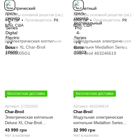
Размеры основной решетки (см.)
Размеры основной решетки (см.)
4424 см²
Производитель
Pit
6948 см²
Производитель
Pit
Boss, США
Boss, США
Бесплатная доставка
Бесплатная доставка
Артикул: 17202005
Артикул: 463246619
Char-Broil
Char-Broil
Электрическая коптильня
Модульная электрическая
Deluxe XL Char-Broil
коптильня Medallion Series
17202005G1
Char-Broil 463246619
43 990 грн
32 990 грн
Нет в наличии
Нет в наличии