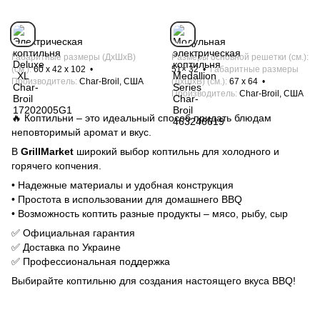
Габаритные размеры (ДхШхВ)
Размеры основной решетки (см.)
(см.)
60 x 42 x 102
51× 32
Габаритные размеры
Производитель
Char-Broil, США
(ДхШхВ) (см.)
67 х 64
Производитель
Char-Broil, США
🔥 Коптильни – это идеальный способ придать блюдам
неповторимый аромат и вкус.
В
GrillMarket
широкий выбор коптильнь для холодного и
горячего копчения.
• Надежные материалы и удобная конструкция
• Простота в использовании для домашнего BBQ
• Возможность коптить разные продукты – мясо, рыбу, сыр
✅ Официальная гарантия
✅ Доставка по Украине
✅ Профессиональная поддержка
Выбирайте коптильню для создания настоящего вкуса BBQ!