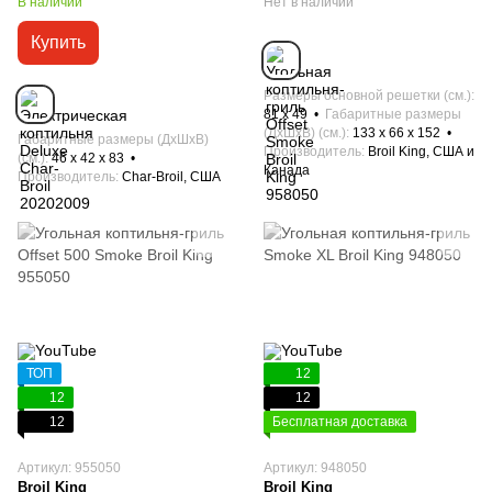
В наличии
Нет в наличии
Купить
Размеры основной решетки (см.)
81 х 49
Габаритные размеры
(ДхШхВ) (см.)
133 x 66 x 152
Габаритные размеры (ДхШхВ)
Производитель
Broil King, США и
(см.)
46 x 42 x 83
Канада
Производитель
Char-Broil, США
ТОП
12
12
12
12
Бесплатная доставка
Артикул: 955050
Артикул: 948050
Broil King
Broil King