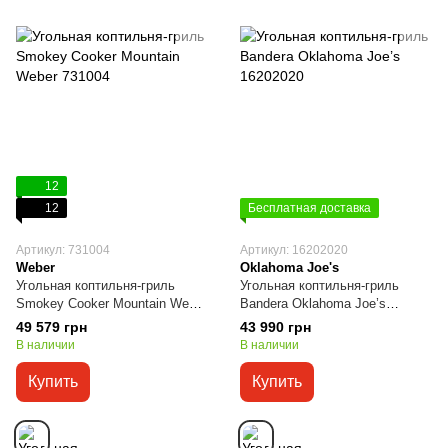
12
12
Бесплатная доставка
Артикул: 731004
Артикул: 16202020
Weber
Oklahoma Joe's
Угольная коптильня-гриль
Угольная коптильня-гриль
Smokey Cooker Mountain Weber
Bandera Oklahoma Joe’s
731004
16202020
49 579 грн
43 990 грн
В наличии
В наличии
Купить
Купить