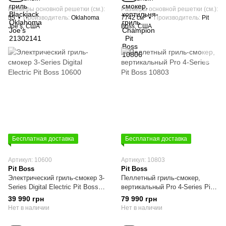
Размеры основной решетки (см.)
Размеры основной решетки (см.)
55
Производитель
Oklahoma
7742 см²
Производитель
Pit
Joe’s, США
Boss, США
Бесплатная доставка
Бесплатная доставка
Артикул: 10600
Артикул: 10803
Pit Boss
Pit Boss
Электрический гриль-смокер 3-
Пеллетный гриль-смокер,
Series Digital Electric Pit Boss
вертикальный Pro 4-Series Pit
10600
Boss 10803
39 990 грн
79 990 грн
Нет в наличии
Нет в наличии