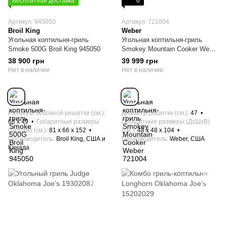
Бесплатная доставка
6
Артикул: 945050
Артикул: 721004
Broil King
Weber
Угольная коптильня-гриль
Угольная коптильня-гриль
Smoke 500G Broil King 945050
Smokey Mountain Cooker Weber
721004
38 900 грн
39 999 грн
Нет в наличии
Нет в наличии
Размеры основной решетки (см.)
Диаметр решетки (см.)
47
65 x 49
Габаритные размеры
Габаритные размеры (ДхШхВ)
(ДхШхВ) (см.)
81 x 66 x 152
(см.)
48 х 48 x 104
Производитель
Broil King, США и
Производитель
Weber, США
Канада