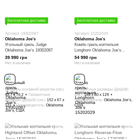
Бесплатная доставка
Бесплатная доставка
Артикул: 19302087
Артикул: 15202029
Oklahoma Joe's
Oklahoma Joe's
Угольный гриль Judge
Комбо гриль-коптильня
Oklahoma Joe’s 19302087
Longhorn Oklahoma Joe’s
15202029
39 990 грн
54 990 грн
Нет в наличии
Нет в наличии
Размеры основной решетки (см.)
Габаритные размеры (ДхШхВ)
45,7 х 76,2
Габаритные
(см.)
188 х 80 х 129
размеры (ДхШхВ) (см.)
152 х 67 x
Производитель
Oklahoma Joe’s,
121
Производитель
Oklahoma
США
Joe’s, США