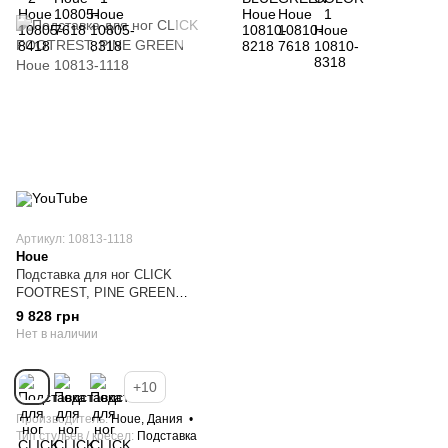
Артикул: 10813-1118
Houe
Подставка для ног CLICK
FOOTREST, PINE GREEN
Houe 10813-1118
9 828 грн
Нет в наличии
+10
Производитель
Houe, Дания
Тип стульев / кресел
Подставка