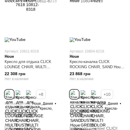
Артикул: 10811-8318
Артикул: 10804-6218
Houe
Houe
Кресло для отдыха CLICK
Кресло-качалка CLICK
LOUNGE CHAIR, MULTI
ROCKING CHAIR, SAND Houe
COLOR 1 Houe 10811-8318
10804-6218
22 308 грн
23 868 грн
Нет в наличии
Нет в наличии
+8
+10
Производитель
Houe, Дания
Производитель
Houe, Дания
Тип стульев / кресел
Кресло,
Тип стульев / кресел
Кресла-
Кресла для отдыха
качалки