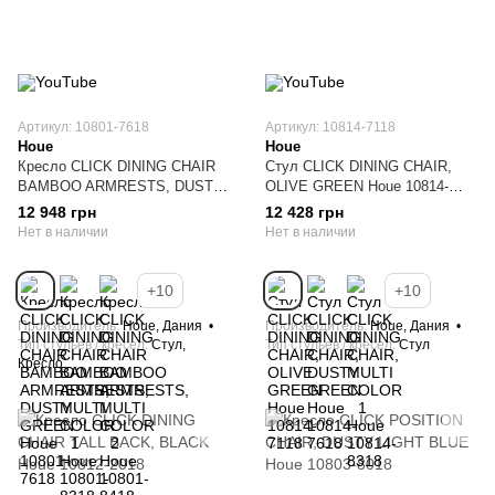
Артикул: 10801-7618
Артикул: 10814-7118
Houe
Houe
Кресло CLICK DINING CHAIR
Стул CLICK DINING CHAIR,
BAMBOO ARMRESTS, DUSTY
OLIVE GREEN Houe 10814-
GREEN Houe 10801-7618
7118
12 948 грн
12 428 грн
Нет в наличии
Нет в наличии
+10
+10
Производитель
Houe, Дания
Производитель
Houe, Дания
Тип стульев / кресел
Стул,
Тип стульев / кресел
Стул
Кресло