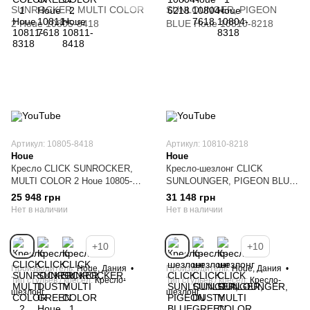
Артикул: 10805-8418
Артикул: 10810-8218
Houe
Houe
Кресло CLICK SUNROCKER,
Кресло-шезлонг CLICK
MULTI COLOR 2 Houe 10805-
SUNLOUNGER, PIGEON BLUE
8418
Houe 10810-8218
25 948 грн
31 148 грн
Нет в наличии
Нет в наличии
+10
+10
Производитель
Houe, Дания
Производитель
Houe, Дания
Тип стульев / кресел
Кресло-
Тип стульев / кресел
Кресло-
шезлонг
шезлонг