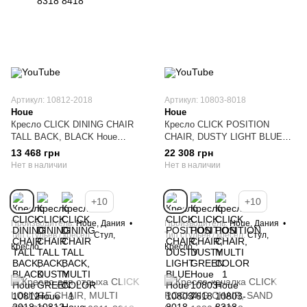
Артикул: 10812-2018
Артикул: 10803-8018
Houe
Houe
Кресло CLICK DINING CHAIR
Кресло CLICK POSITION
TALL BACK, BLACK Houe
CHAIR, DUSTY LIGHT BLUE
10812-2018
Houe 10803-8018
13 468 грн
22 308 грн
Нет в наличии
Нет в наличии
+10
+10
Производитель
Houe, Дания
Производитель
Houe, Дания
Тип стульев / кресел
Стул,
Тип стульев / кресел
Стул,
Кресло
Кресло