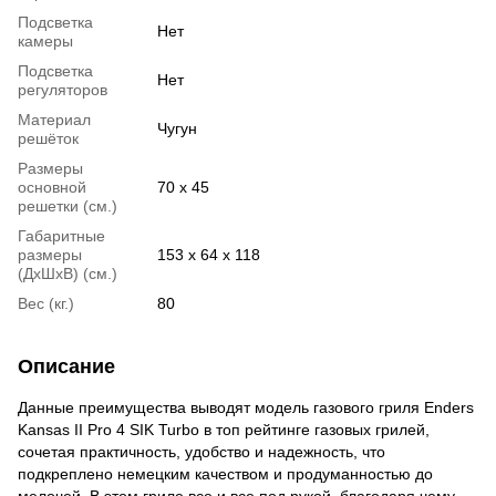
Подсветка
Нет
камеры
Подсветка
Нет
регуляторов
Материал
Чугун
решёток
Размеры
основной
70 х 45
решетки (см.)
Габаритные
размеры
153 х 64 х 118
(ДхШхВ) (см.)
Вес (кг.)
80
Описание
Данные преимущества выводят модель газового гриля Enders
Kansas II Pro 4 SIK Turbo в топ рейтинге газовых грилей,
сочетая практичность, удобство и надежность, что
подкреплено немецким качеством и продуманностью до
мелочей. В этом гриле все и все под рукой, благодаря чему