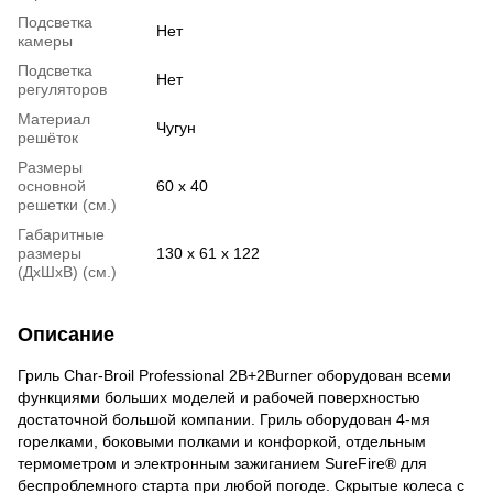
Подсветка
Нет
камеры
Подсветка
Нет
регуляторов
Материал
Чугун
решёток
Размеры
основной
60 х 40
решетки (см.)
Габаритные
размеры
130 х 61 х 122
(ДхШхВ) (см.)
Описание
Гриль Char-Broil Professional 2B+2Burner оборудован всеми
функциями больших моделей и рабочей поверхностью
достаточной большой компании. Гриль оборудован 4-мя
горелками, боковыми полками и конфоркой, отдельным
термометром и электронным зажиганием SureFire® для
беспроблемного старта при любой погоде. Скрытые колеса с