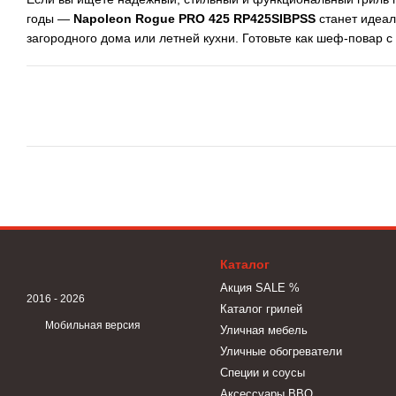
годы —
Napoleon Rogue PRO 425 RP425SIBPSS
станет идеал
загородного дома или летней кухни. Готовьте как шеф-повар с
Каталог
Акция SALE %
2016 - 2026
Каталог грилей
Мобильная версия
Уличная мебель
Уличные обогреватели
Специи и соусы
Аксессуары BBQ