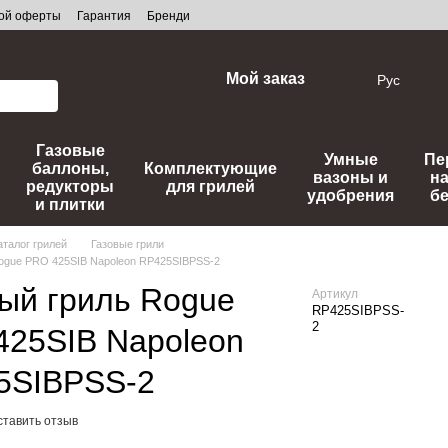
ной оферты
Гарантия
Бренди
Мой заказ
Рус
Газовые
Умные
Пе
баллоны,
Комплектующие
вазоны и
н
редукторы
для грилей
удобрения
б
и плитки
аталог грилей
Газовые грили
Rogue PRO 425SIB Napoleon RP425SIBPSS-2
ый гриль Rogue
Артикул
RP425SIBPSS-
2
425SIB Napoleon
5SIBPSS-2
ставить отзыв