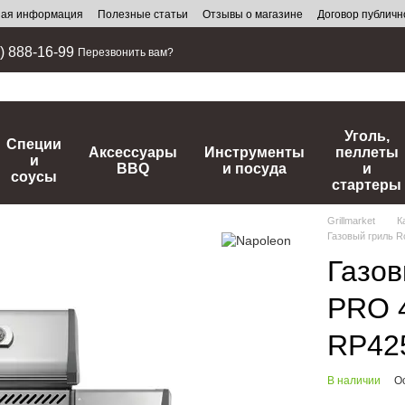
ная информация
Полезные статьи
Отзывы о магазине
Договор публич
) 888-16-99
Перезвонить вам?
Уголь,
Специи
Аксессуары
Инструменты
пеллеты
и
BBQ
и посуда
и
соусы
стартеры
Grillmarket
К
Газовый гриль 
Газов
PRO 
RP42
В наличии
О