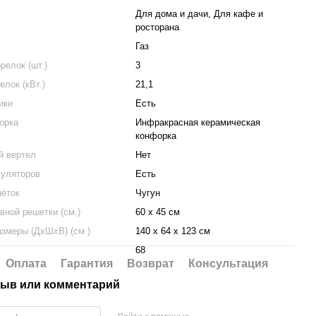
Для дома и дачи, Для кафе и
росторана
Газ
релок (шт.)
3
лок (кВт.)
21,1
ики
Есть
орка
Инфракрасная керамическая
конфорка
й вертел
Нет
гуляторов
Есть
ёток
Чугун
вной решетки (см.)
60 х 45 см
азмеры (ДхШхВ) (см.)
140 х 64 х 123 см
68
Оплата
Гарантия
Возврат
Консультация
ыв или комментарий