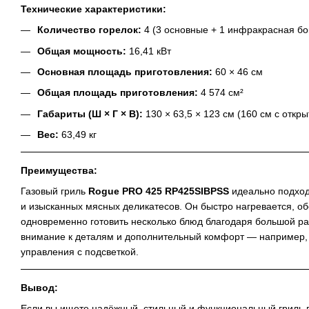
Технические характеристики:
Количество горелок:
4 (3 основные + 1 инфракрасная бо
Общая мощность:
16,41 кВт
Основная площадь приготовления:
60 × 46 см
Общая площадь приготовления:
4 574 см²
Габариты (Ш × Г × В):
130 × 63,5 × 123 см (160 см с откр
Вес:
63,49 кг
Преимущества:
Газовый гриль
Rogue PRO 425 RP425SIBPSS
идеально подход
и изысканных мясных деликатесов. Он быстро нагревается, о
одновременно готовить несколько блюд благодаря большой р
внимание к деталям и дополнительный комфорт — например,
управления с подсветкой.
Вывод:
Если вы ищете надёжный, стильный и функциональный гриль 