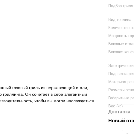
Подбор гриля
Вид топлива
Количество го
Мощность горе
Боковые стол
Боковая конф
Электрически
Подсветка ре
Материал реш
щный газовый гриль из нержавеющей стали,
Размеры осно
 гриллинга. Он сочетает в себе элегантный
Габаритные р
зводительность, чтобы вы могли наслаждаться
Вес (кг.)
Доставка
Новый отз