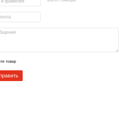
Войти с помощью
те товар
править