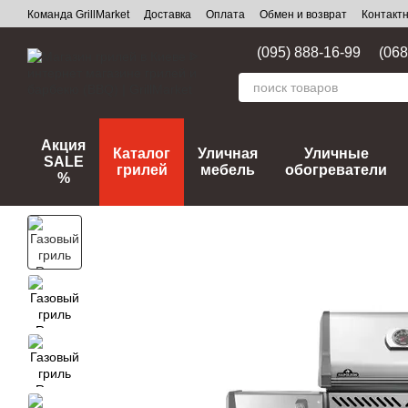
Перейти к основному контенту
Команда GrillMarket
Доставка
Оплата
Обмен и возврат
Контакт
(095) 888-16-99
(068
Акция
Каталог
Уличная
Уличные
SALE
грилей
мебель
обогреватели
%