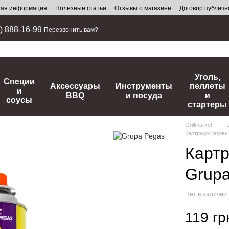
ная информация
Полезные статьи
Отзывы о магазине
Договор публич
) 888-16-99
Перезвонить вам?
Уголь,
Специи
Аксессуары
Инструменты
пеллеты
и
BBQ
и посуда
и
соусы
стартеры
Grillmarket
Г
Картридж газовы
Карт
Grupa
Нет в наличии
119 гр