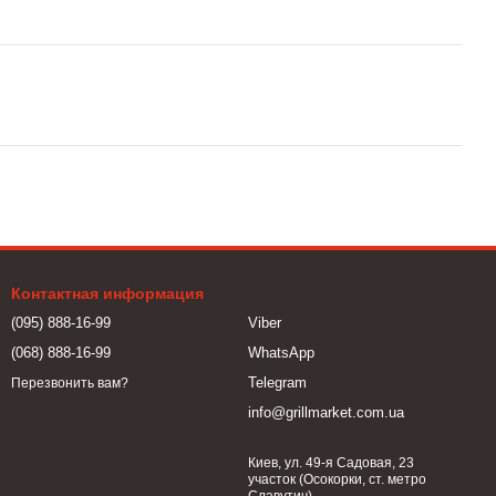
Контактная информация
(095) 888-16-99
Viber
(068) 888-16-99
WhatsApp
Telegram
Перезвонить вам?
info@grillmarket.com.ua
Киев, ул. 49-я Садовая, 23
участок (Осокорки, ст. метро