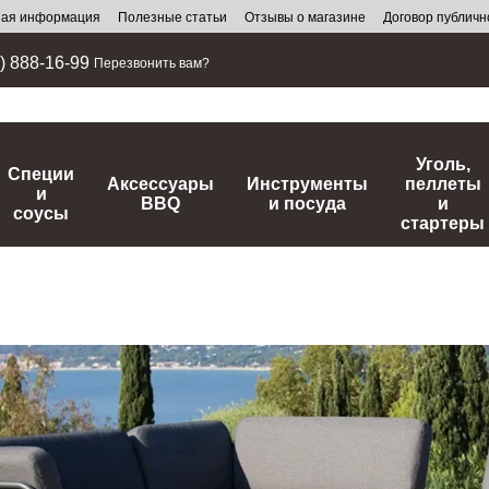
ная информация
Полезные статьи
Отзывы о магазине
Договор публич
) 888-16-99
Перезвонить вам?
Уголь,
Специи
Аксессуары
Инструменты
пеллеты
и
BBQ
и посуда
и
соусы
стартеры