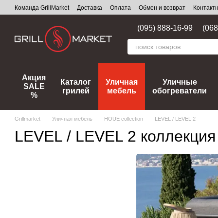
Перейти к основному контенту
Команда GrillMarket
Доставка
Оплата
Обмен и возврат
Контакт
(095) 888-16-99
(068
Акция
Каталог
Уличная
Уличные
SALE
грилей
мебель
обогреватели
%
Grillmarket
Уличная мебель
HOUE collection
LEVEL / LEVEL 2
LEVEL / LEVEL 2 коллекция