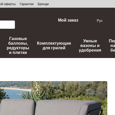
ной оферты
Гарантия
Бренди
Мой заказ
Рус
Газовые
Умные
Пе
баллоны,
Комплектующие
вазоны и
н
редукторы
для грилей
удобрения
б
и плитки