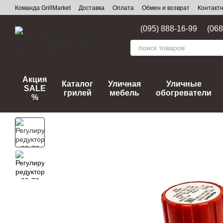
Перейти к основному контенту
Команда GrillMarket
Доставка
Оплата
Обмен и возврат
Контакт
(095) 888-16-99
(068
Акция
Каталог
Уличная
Уличные
SALE
грилей
мебель
обогреватели
%