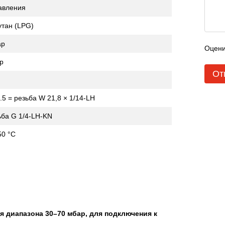
давления
утан (LPG)
ар
Оцени
р
От
.5 = резьба W 21,8 × 1/14-LH
ьба G 1/4-LH-KN
50 °C
ля диапазона 30–70 мбар, для подключения к