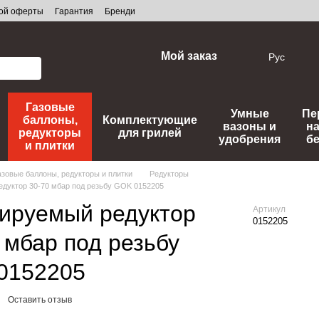
ной оферты
Гарантия
Бренди
Мой заказ
Рус
Газовые
Умные
Пе
баллоны,
Комплектующие
вазоны и
н
редукторы
для грилей
удобрения
б
и плитки
азовые баллоны, редукторы и плитки
Редукторы
едуктор 30-70 мбар под резьбу GOK 0152205
лируемый редуктор
Артикул
0152205
 мбар под резьбу
0152205
Оставить отзыв