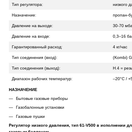
Тип регулятора:
низкого 
Назначение:
пропан-б
Давление на выходе:
30-70 мб
Давление на входе:
0,3–16 ба
Гарантированный расход:
4 кг/час
Тип соединения (вход):
(Kombi) G
Тип соединения (выход):
H.4 = рез
Диапазон рабочих температур:
–20°C / +
НАЗНАЧЕНИЕ
Бытовые газовые приборы
Газобалонные установки
Газовые пушки
Регулятор низкого давления, тип 61-V500 в исполнении д
газовым баллонам.