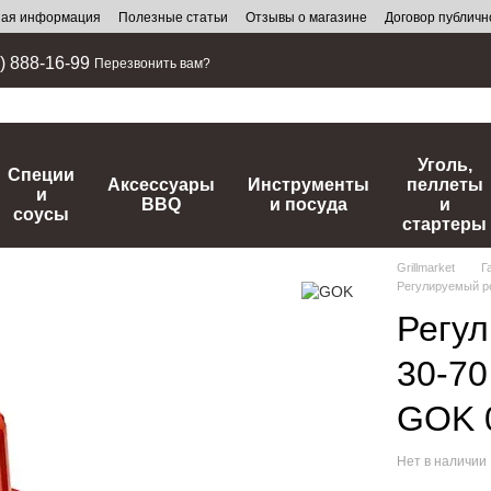
ная информация
Полезные статьи
Отзывы о магазине
Договор публич
) 888-16-99
Перезвонить вам?
Уголь,
Специи
Аксессуары
Инструменты
пеллеты
и
BBQ
и посуда
и
соусы
стартеры
Grillmarket
Г
Регулируемый р
Регу
30-70
GOK 
Нет в наличии